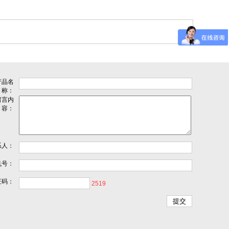
产品名
称：
留言内
容：
系人：
机号：
证码：
2519