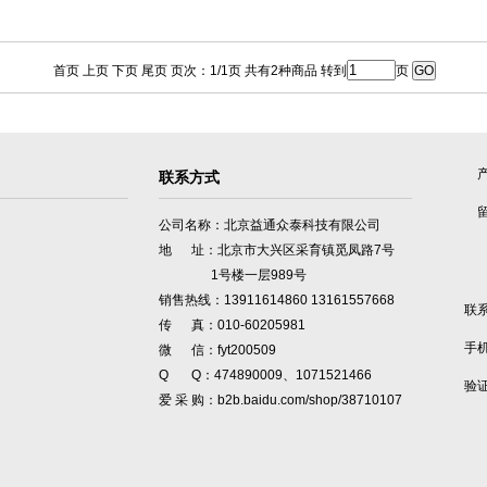
首页 上页 下页 尾页 页次：1/1页 共有2种商品 转到
页
联系方式
公司名称：北京益通众泰科技有限公司
地 址：北京市大兴区采育镇觅凤路7号
1号楼一层989号
销售热线：13911614860 13161557668
联
传 真：010-60205981
手
微 信：fyt200509
Q Q：474890009、1071521466
验
爱 采 购：b2b.baidu.com/shop/38710107