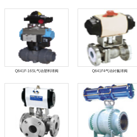
Q641F-16SL气动塑料球阀
Q641F4气动衬氟球阀