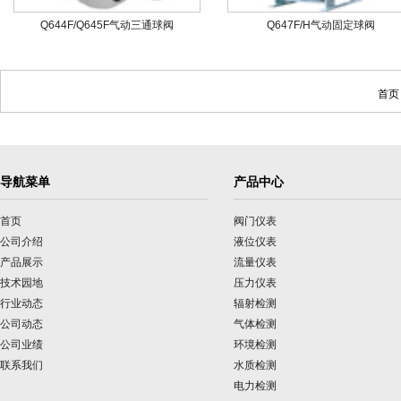
Q644F/Q645F气动三通球阀
Q647F/H气动固定球阀
首页
导航菜单
产品中心
首页
阀门仪表
公司介绍
液位仪表
产品展示
流量仪表
技术园地
压力仪表
行业动态
辐射检测
公司动态
气体检测
公司业绩
环境检测
联系我们
水质检测
电力检测