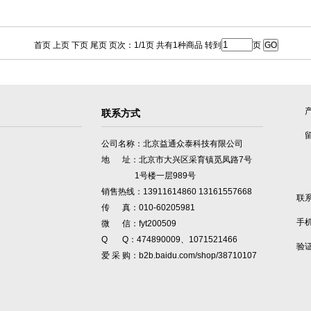
首页 上页 下页 尾页 页次：1/1页 共有1种商品 转到
页
联系方式
公司名称：北京益通众泰科技有限公司
地 址：北京市大兴区采育镇觅凤路7号
1号楼一层989号
销售热线：13911614860 13161557668
联
传 真：010-60205981
手
微 信：fyt200509
Q Q：474890009、1071521466
验
爱 采 购：b2b.baidu.com/shop/38710107