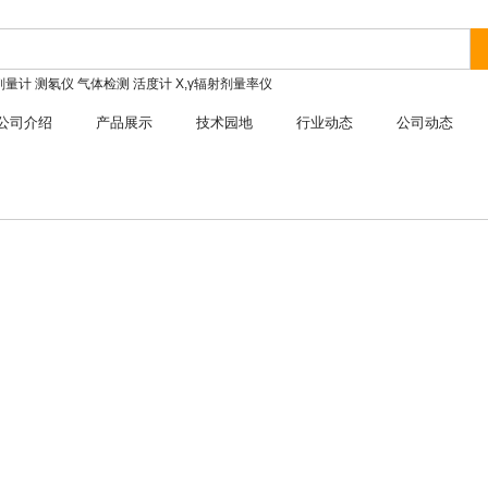
剂量计
测氡仪
气体检测
活度计
X,γ辐射剂量率仪
公司介绍
产品展示
技术园地
行业动态
公司动态