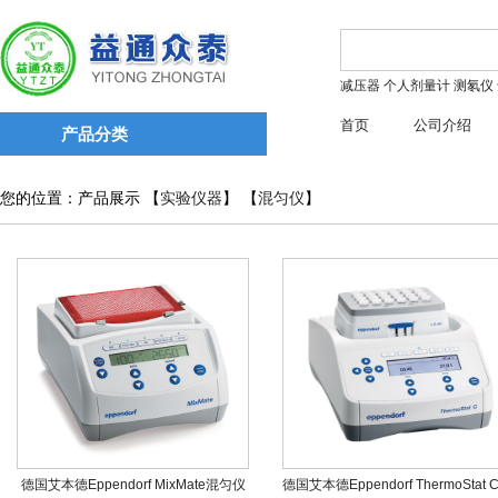
减压器
个人剂量计
测氡仪
首页
公司介绍
产品分类
您的位置：产品展示 【
实验仪器
】 【
混匀仪
】
德国艾本德Eppendorf MixMate混匀仪