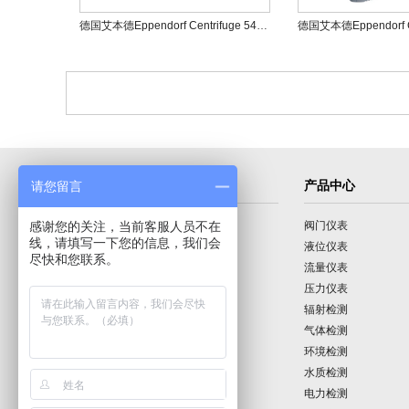
德国艾本德Eppendorf Centrifuge 5430/5430R多功能微型离心机
导航菜单
产品中心
请您留言
感谢您的关注，当前客服人员不在
首页
阀门仪表
线，请填写一下您的信息，我们会
公司介绍
液位仪表
尽快和您联系。
产品展示
流量仪表
技术园地
压力仪表
行业动态
辐射检测
公司动态
气体检测
公司业绩
环境检测
联系我们
水质检测
电力检测