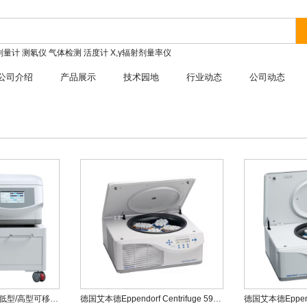
剂量计
测氡仪
气体检测
活度计
X,γ辐射剂量率仪
公司介绍
产品展示
技术园地
行业动态
公司动态
德国艾本德Eppendorf 低型/高型可移动操作台
德国艾本德Eppendorf Centrifuge 5920R大型台式冷冻离心机