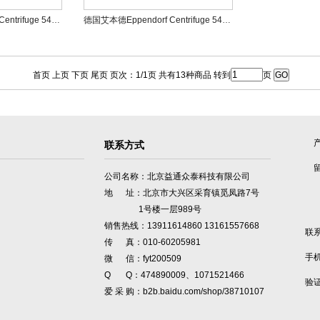
德国艾本德Eppendorf Centrifuge 5427R高速冷冻微型离心机
德国艾本德Eppendorf Centrifuge 5425/5425R微型离心机
首页 上页 下页 尾页 页次：1/1页 共有13种商品 转到
页
联系方式
公司名称：北京益通众泰科技有限公司
地 址：北京市大兴区采育镇觅凤路7号
1号楼一层989号
销售热线：13911614860 13161557668
联
传 真：010-60205981
手
微 信：fyt200509
Q Q：474890009、1071521466
验
爱 采 购：b2b.baidu.com/shop/38710107