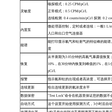
嗅探模式：0.25 CPM/pCi/L
灵敏度
正常模式：0.5 CPM/pCi/L
连续检测: 0.4 counts/min/pCi/l 探测: 0.2 cou
微处理器控制，定时或者连续：
一般1 L
内置泵
入口和出口空气连接器
能打印显示氡气和钍射气的特征峰的能谱
能谱
度
从半衰期为3.05分钟的高氡气暴露值恢复
恢复
10%，在30分钟内恢复到峰值的1%，在1小时内
pCi/L
报警
指示氡和钍的出现或者高浓度，可选择开
连续更新
给出连续更新的氡浓度水平
数据保密
"Test Lock"命令在机器里保证您的数据
自动方式
这个设置开始使用探测方式，3小时后自