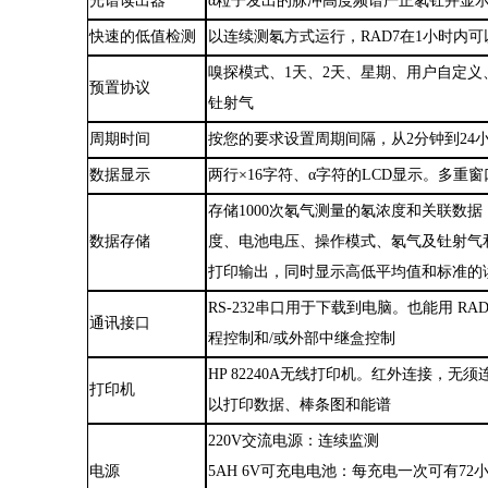
光谱读出器
α粒子发出的脉冲高度频谱严正氡钍并显示
快速的低值检测
以连续测氡方式运行，RAD7在1小时内可以检
嗅探模式、1天、2天、星期、用户自定义、抓取
预置协议
钍射气
周期时间
按您的要求设置周期间隔，从2分钟到24
数据显示
两行
×
16字符
、
α字符
的LCD显示。多重
存储1000次氡气测量
的氡浓度和关联数据
数据存储
度、电池电压、操作模式、氡气及钍射气
打印输出，同时显示高低平均值和标准的
RS-232串口用于下载到电脑。也能用 RA
通讯接口
程控制和/或外部中继盒控制
HP 82240A
无线打印机。红外连接，无须
打印机
以打印数据、棒条图和能谱
220V交流电源：连续监测
电源
5AH 6V
可充电电池：每充电一次可有72