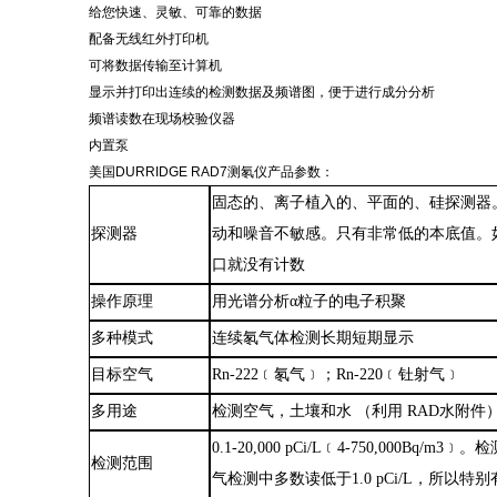
给您快速、灵敏、可靠的数据
配备无线红外打印机
可将数据传输至计算机
显示并打印出连续的检测数据及频谱图，便于进行成分分析
频谱读数在现场校验仪器
内置泵
美国
DURRIDGE RAD7测氡仪产品参数：
固态的、离子植入的、平面的、硅探测器
探
测器
动和噪音不敏感。只有非常低的本底值。如
口就没有计数
操作原理
用光谱分析α粒子的电子积聚
多种模式
连续氡气体检测长期短期显示
目标空气
Rn-222﹝氡气﹞；Rn-220﹝钍射气﹞
多用途
检测空气，土壤和水 （利用 RAD水附件
0.1
-
20,000 pCi/L﹝4
-
750,000Bq/m3﹞。
检测
范围
气检测中多数读低于1.0 pCi/L，所以特