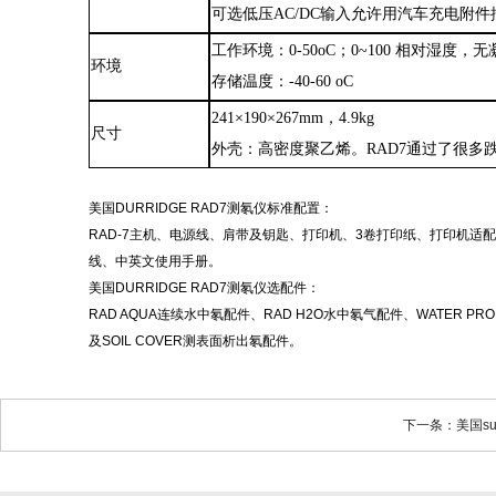
可选低压AC/DC输入允许用汽车充电附
工作环境：0
-
50oC；0~100 相对湿度，
环境
存储温度：-40
-
60 oC
241×190×267mm
，
4.9kg
尺寸
外壳：
高密度聚乙烯
。RAD7通过了很多
美国
DURRIDGE RAD7测氡仪标准配置：
RAD-7主机、电源线、肩带及钥匙、打印机、3卷打印纸、打印机适
线、中英文使用手册。
美国
DURRIDGE RAD7测氡仪选配件：
RAD AQUA连续水中氡配件、RAD H2O水中氡气配件、WATER PR
及SOIL COVER测表面析出氡配件
。
下一条：美国sun