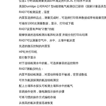
仅需
1 小时就能测量美国EPA 规定的4 pCi/L 行动水平浓度
美国
Durridge 公司RAD7 型α能谱氡气检测仪已获得《国家计量器具型
RAD7可检测温度，湿度
内置泵选择样品点，测量完成时，可选择打印简单数据或带有能量范
可储存
1000次测量数据，显示、打印或下载
RAD7设置有声响“计数”功能
能够快速的连续检测出氡和钍浓度
并能分别打印出结果
RAD7可以测量空气中、水中、土壤中氡浓度
先进的微压控制的内置泵
HP红外打印机
双行数字显示
对于连续检测水中的氡，可选择兼容的远控附件
RAD7测氡仪特点：
内置平面硅检测器，对震动和噪音不敏感，背景读数低
可作为氡源探测的氡连续检测仪
配上土壤和水探头可检测土壤和水中的氡气
容易操作使用，微电脑指示操作步骤
可将习惯的操作方式编程存储
从很高的氡浓度值迅速恢复