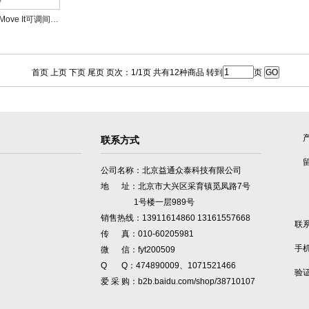
德国艾本德Eppendorf Move It可调间距移液器
首页 上页 下页 尾页 页次：1/1页 共有12种商品 转到
页
联系方式
公司名称：北京益通众泰科技有限公司
地 址：北京市大兴区采育镇觅凤路7号
1号楼一层989号
销售热线：13911614860 13161557668
联
传 真：010-60205981
手
微 信：fyt200509
Q Q：474890009、1071521466
验
爱 采 购：b2b.baidu.com/shop/38710107