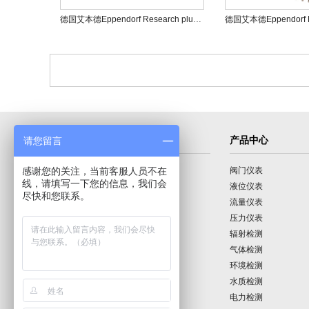
德国艾本德Eppendorf Research plus手动移液器
导航菜单
产品中心
请您留言
感谢您的关注，当前客服人员不在
首页
阀门仪表
线，请填写一下您的信息，我们会
公司介绍
液位仪表
尽快和您联系。
产品展示
流量仪表
技术园地
压力仪表
行业动态
辐射检测
公司动态
气体检测
公司业绩
环境检测
联系我们
水质检测
电力检测