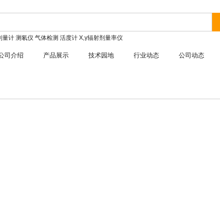
剂量计
测氡仪
气体检测
活度计
X,γ辐射剂量率仪
公司介绍
产品展示
技术园地
行业动态
公司动态