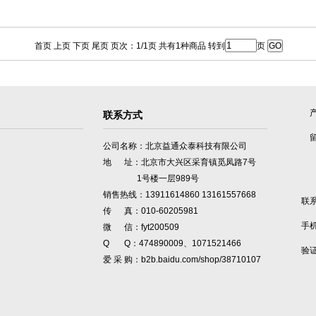
首页 上页 下页 尾页 页次：1/1页 共有1种商品 转到
页
联系方式
公司名称：北京益通众泰科技有限公司
地 址：北京市大兴区采育镇觅凤路7号
1号楼一层989号
销售热线：13911614860 13161557668
联
传 真：010-60205981
手
微 信：fyt200509
Q Q：474890009、1071521466
验
爱 采 购：b2b.baidu.com/shop/38710107