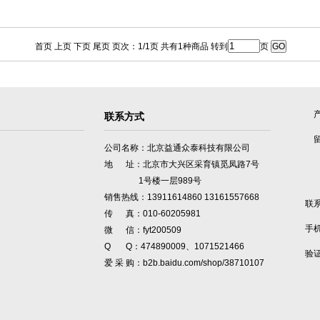
首页 上页 下页 尾页 页次：1/1页 共有1种商品 转到
页
联系方式
公司名称：北京益通众泰科技有限公司
地 址：北京市大兴区采育镇觅凤路7号
1号楼一层989号
销售热线：13911614860 13161557668
联
传 真：010-60205981
手
微 信：fyt200509
Q Q：474890009、1071521466
验
爱 采 购：b2b.baidu.com/shop/38710107