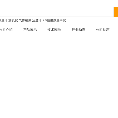
剂量计
测氡仪
气体检测
活度计
X,γ辐射剂量率仪
公司介绍
产品展示
技术园地
行业动态
公司动态