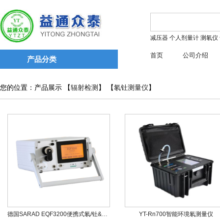
减压器
个人剂量计
测氡仪
首页
公司介绍
产品分类
您的位置：产品展示 【
辐射检测
】 【
氡钍测量仪
】
德国SARAD EQF3200便携式氡/钍&子体测量仪
YT-Rn700智能环境氡测量仪