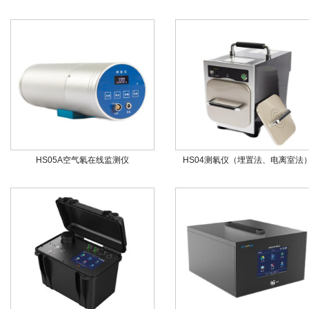
HS05A空气氡在线监测仪
HS04测氡仪（埋置法、电离室法