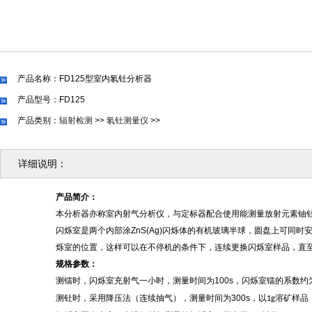
产品名称：FD125型室内氡钍分析器
产品型号：FD125
产品类别：
辐射检测
>>
氡钍测量仪
>>
详细说明：
产品简介：
本分析器亦称室内射气分析仪，与定标器配合使用能测量放射元素铀
闪烁室是两个内部涂
ZnS(Ag)
闪烁体的有机玻璃半球，圆盘上可同时
烁室的位置，这样可以在不停机的条件下，连续更换闪烁室样品，直
规格参数：
测镭时，闪烁室充射气一小时，测量时间为
100s
，闪烁室镭的系数约
测钍时，采用降压法（连续抽气），测量时间为
300s
，以
溶矿样品
1g