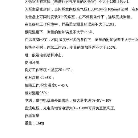
闪烁室固有本底（未进行射气测量的闪烁室）不大于
100
计数
。
s-1
闪烁室是密封的，当闪烁室内残余气压
1.33
×
时，在
104Pa(100mmHg)
1
测量盘上可同时安装
3
个闪烁室，在不停机条件下，连续完成测量。
在良好的工作环境中，样品重复测量的误差不大于
±
。
10%
极限温度下，测量的附加误差不大于
±
。
15%
在温度
35
±
℃，相对湿度
±
的条件下，测量的附加误差不大于±
2
95
3%
1
预热半小时，连续工作
8h
，测量的附加误差不大于±
。
10%
耐一般运输振动和冲击。
使用环境
良好工作环境：温度
20
±
℃，
5
相对湿度
65
±
；
5%
极限工作环境
温度
0
～
℃
45
相对湿度
95%
；
电源：供电电源由外部供给，放大器电源为
+9V
～
10V
直流电压，光电倍增管电源为
0
～
可调负直流高压。
1500V
仪器重量
重量：
16kg