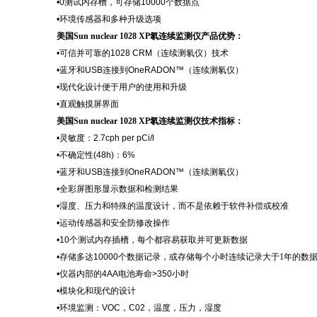
•0测试内存槽，可存储10000个数据点
•环境传感器和多种升级选项
美国
Sun nuclear 1028 XP氡连续监测仪
产品优势：
•可信并可靠的1028 CRM（连续测氡仪）技术
•蓝牙和USB连接到OneRADON™（连续测氡仪）
•现代化设计便于用户的使用和升级
•直观触摸屏界面
美国
Sun nuclear 1028 XP氡连续监测仪
技术指标
：
•灵敏度：2.7cph per pCi/l
•不确定性(48h)：6%
•蓝牙和USB连接到OneRADON™（连续测氡仪）
•全彩屏图形显示数据和检测结果
•湿度、压力和特殊的温度设计，而不是依赖于软件补偿或校准
•运动传感器和安全防修改操作
•10个测试内存插槽，每个都容易获取并可更新数据
•存储多达10000个数据记录，
或存储每个小时连续记录大于
1年的数
•仪器内部的4AA电池寿命>350小时
•模块化和现代的设计
•环境监测：VOC，C02，温度，压力，湿度