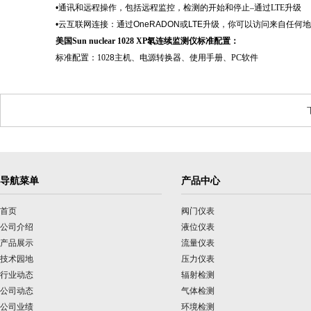
•通讯和远程操作，包括远程监控，
检测的开始和停止
–通过LTE升级
•云互联网连接：通过OneRADON或LTE升级，你可以访问来自任何
美国
Sun nuclear 1028 XP氡连续监测仪
标准配置
：
标准配置：
102
8
主机、电源转换器、使用手册、
PC软件
导航菜单
产品中心
首页
阀门仪表
公司介绍
液位仪表
产品展示
流量仪表
技术园地
压力仪表
行业动态
辐射检测
公司动态
气体检测
公司业绩
环境检测