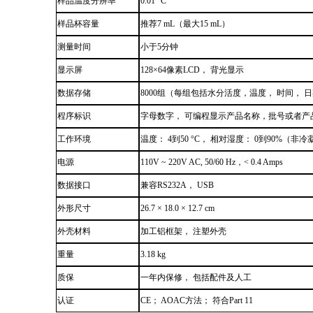
样品温度分辨率
0.01
°
C
样品杯容量
推荐
7 mL
（最大
15 mL
）
测量时间
小于
5
分钟
显示屏
128
×
64
像素
LCD
， 背光显示
数据存储
8000
组（每组包括水分活度，温度， 时间， 
程序标识
字母数字， 可编程显示产品名称，批号或者产
工作环境
温度：
4
到
50
°
C
， 相对湿度：
0
到
90%
（非冷
电源
110V ~ 220V AC, 50/60 Hz
，
< 0.4 Amps
数据接口
兼容
RS232A
，
USB
外形尺寸
26.7
×
18.0
×
12.7 cm
外壳材料
加工铝框架， 注塑外壳
重量
3.18 kg
质保
一年内保修， 包括配件及人工
认证
CE
；
AOAC
方法； 符合
Part 11