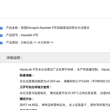
产品名称：美国Decagon Aqualab 4TE高精度温控型水分活度仪
产品型号：Aqualab 4TE
产品类别：
实验仪器
>>
水分检测
>>
详细说明：
AquaLab 4TE
水分活度仪广泛应用于科研， 生产和质量控制。
AquaL
快速准确
：
水分活度测试精度为
±
0.003 aw
， 测量时间小于
5
分钟（平均时间
2.5
几乎可在任何地方使用
：
水分活度与温度相关。
测试温度可在
15-50
°
C
之间任意设置。 仪器
测试方法
：
采约
7 mL
样品， 将样品杯置样品仓， 合上仪器盖子， 密封等待蒸