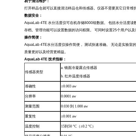
易于清洁维护
：
打开样品仓就可以直接清洁样品仓和传感器。仪器不需要其它日常维
数据安全
：
AquaLab 4TE
水分活度仪可在机存储
8000
组数据。 包括水分活度读
存档。管理功能可以设置数据的访问权限。 可同时设置
25
个用户以及
操作简便
：
AquaLab 4TE
水分活度仪操作简便， 测试快速准确。 无论是实验室
质量更好以及经营更精益。
AquaLab 4TE
技术指标
：
a.
镜面冷凝露点传感器
传感器类型
b.
红外温度传感器
准确性
±
0.003 aw
分辨率
0.0001 aw
测量范围
0.030
到
1.000 aw
重复性
±
0.001 aw
温度控制
15
到
50
°
C
（±
0.2
°
C
）