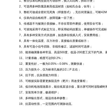
1、整台仪表结构坚固无可动部件，插入式结构，拆卸方便；
2、可选用多种防腐及耐高低温材质（如哈氏合金，钛等）；
3、整机可做成全密封无死角（焊接形式），无任何泄漏点，可耐42M
4、仪表内设自检程序，故障现象一目了然；
5、传感器不与被测介质接触，不存在零部件磨损，使用安全可靠；
6、可就地采用干式标定方法，即采用砝码挂重法，单键操作可完成标
7、具有多种安装方式供选择，如选择在线插入式，安装费用低；
8、具有一体化温度、压力补偿，直接输出质量或标方；
9、具有可选小信号切除、非线性修正、滤波时间可选择；
10、能准确测量各种常温、高温500度、低温-200度工况下的气体、
11、计量准确，精度可达到0.2%；
12、重复性好，一般为0.05%～0.08%，测量快速；
13、压力损失小，仅为标准孔板的1/2△P 左右；
14、抗干扰，抗杂质能力特强；
15、可根据实际需要更换阻流件（靶片）而改变量程；
16、低功耗电池现场显示，能在线直读示值，显示屏可同时读取瞬时
17、安装简单方便，极易维护；
18、多种输出形式，能远传各种参数；
19、抗震动性强，一定范围内可测脉动流。