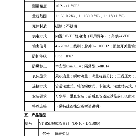
测量精度
±0.2～±1.5%FS
量程范围
1：3(±0.2%)
，
1：10(±0.5%)
，
1：15(±1.5%)
壳体材质
碳钢；不锈钢；
供电方式
内置3.6VDC锂电池（可用两年）；外供24VDC；
输出信号
4～20mA二线制；脉冲0～1000HZ；
报警开关量输
防护等级
IP65；IP67
防爆标志
本安型ExiallCT4；隔爆型ExdllCT4
表头显示
累积流量；瞬时流量；满量程百分比；工况压力；
连接方式
管道法兰式、
锥管螺纹式
、卡箍式、法兰对夹式
、
安装要求
可水平、垂直安装；前后直管道应满足前10D后5
特殊连接
（需特殊连接定货时请说明）
五、产品选型
型号
Y
T-BSL靶式流量计
（
DN1
0
～DN500
0
）
代号
仪表类型