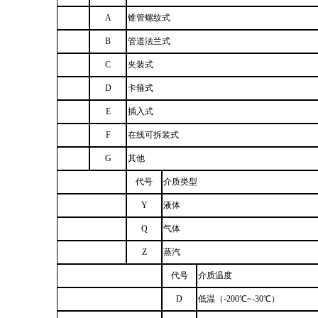
A
锥管螺纹式
B
管道法兰式
C
夹装式
D
卡箍式
E
插入式
F
在线可拆装式
G
其他
代号
介质类型
Y
液体
Q
气体
Z
蒸汽
代号
介质温度
D
低温（-200
℃
~-30
℃
）