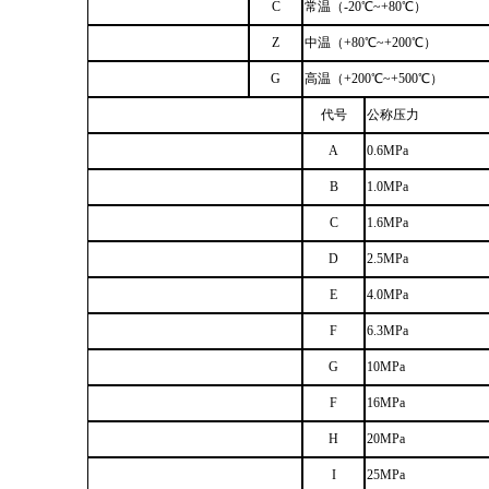
C
常温（-20
℃
~+80
℃
）
Z
中温（
+80
℃
~+200
℃
）
G
高温（
+200
℃
~+500
℃
）
代号
公称压力
A
0.6MPa
B
1.0MPa
C
1.6MPa
D
2.5MPa
E
4.0MPa
F
6.3MPa
G
10MPa
F
16MPa
H
20MPa
I
25MPa