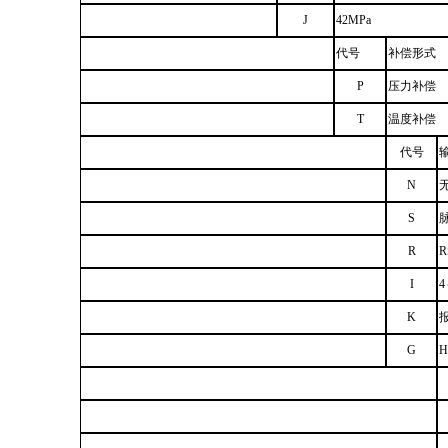
J
42MPa
代号
补偿形式
P
压力补偿
T
温度补偿
代号
N
S
R
R
I
4
K
G
H