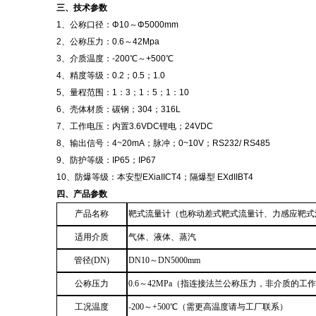
三、技术参数
1、公称口径：Φ10
～
Φ5000mm
2、公称压力：0.6～42Mpa
3、介质温度：-200℃～+500℃
4、精度等级：0.2；0.5；1.0
5、量程范围：1：3；1：5；1：10
6、壳体材质：碳钢；304；316L
7、工作电压：内置3.6VDC锂电；24VDC
8、输出信号：4~20mA；脉冲；0~10V；RS232/ RS485
9、防护等级：IP65；IP67
10、防爆等级：本安型EXiaIICT4；隔爆型 EXdIIBT4
四、产品参数
产品名称
靶式流量计（也称动差式靶式流量计、力感应靶式
适用介质
气体、液体、蒸汽
管径(DN)
DN1
0
～DN500
0
mm
公称压力
0.6～42MPa（指连接法兰公称压力，非介质的工
工况温度
-20
0
～+500℃（需更高温度请与工厂联系）