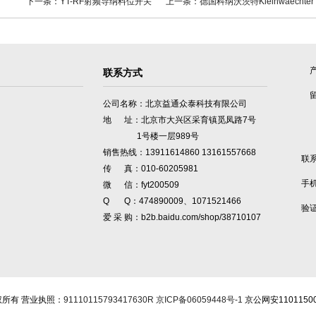
下一条：YT-RF射频导纳料位开关
上一条：德国科纳沃茨特Kleinwaechter
联系方式
公司名称：北京益通众泰科技有限公司
地 址：北京市大兴区采育镇觅凤路7号
1号楼一层989号
销售热线：13911614860 13161557668
联
传 真：010-60205981
手
微 信：fyt200509
Q Q：474890009、1071521466
验
爱 采 购：b2b.baidu.com/shop/38710107
所有 营业执照：
91110115793417630R
京ICP备06059448号-1
京公网安1101150