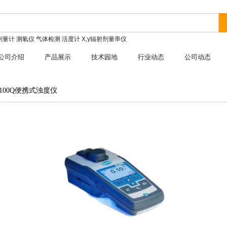
剂量计
测氡仪
气体检测
活度计
X,γ辐射剂量率仪
公司介绍
产品展示
技术园地
行业动态
公司动态
2100Q便携式浊度仪