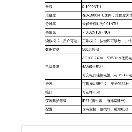
量程
0-1000NTU
准确度
在0-1000NTU之间，准确度
分辨率
最低量程时为0.01NTU
杂散光
＜0.02NTU(FNU)
读数模式（用户可选）
正常模式（按键即可读数）、信
数据存储
500组数据
AC100-240V，50/60Hz(
电源要求
4AA碱性电池；
可充电的镍氢电池（与USB＋
语言
可选择USB中文、英语等22种
接口
可选择USB
仪器防护等级
IP67 (密封盖、 电池室除外)
配置
含有主机、便携箱、碱性电池、S