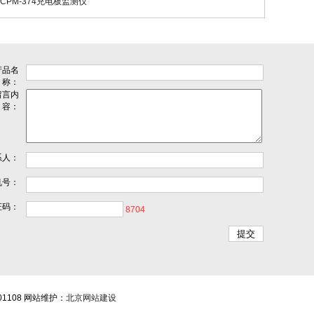
 CPM-374充电板监测仪
产品名
称：
留言内
容：
系人：
机号：
证码：
8704
01108 网站维护：
北京网站建设