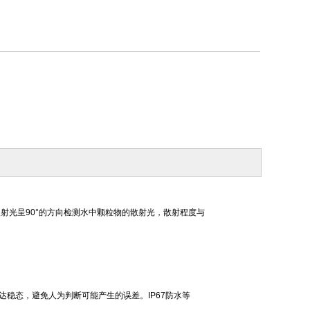
入射光呈
90
°的方向检测水中颗粒物的散射光，散射程度与
达稳态，避免人为判断可能产生的误差。
IP67
防水等