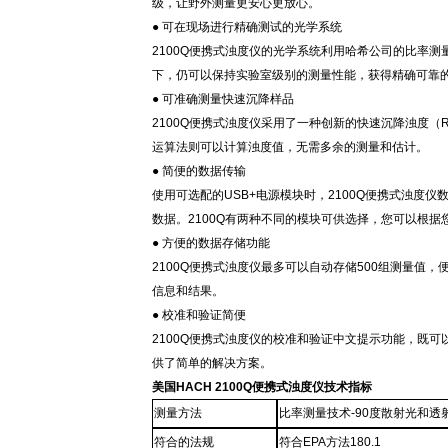
级，让野外测量更安心更放心。
● 可在现场进行精确测试的光学系统
2100Q
便携式浊度仪的光学系统利用哈希公司的比率测
下，仍可以保持实验室级别的测量性能，获得精确可靠
● 可准确测量快速沉降样品
2100Q
便携式浊度仪采用了一种创新的快速沉降浊度（
运算法则可以计算浊度值，无需多余的测量和估计。
● 简便的数据传输
使用可选配的
USB+
电源模块时，
2100Q
便携式浊度仪
数据。
2100Q
有两种不同的模块可供选择，您可以根据
● 方便的数据存储功能
2100Q
便携式浊度仪最多可以自动存储
500
组测量值，
信息和结果。
● 校准和验证简便
2100Q
便携式浊度仪的校准和验证中文提示功能，既可
供了简单的解决方案。
美国HACH 2100Q便携式浊度仪技术指标
测量方法
比率测量技术-90度散射光和透
符合的法规
符合EPA方法180.1