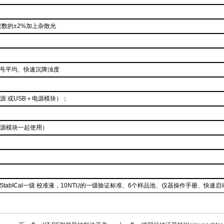
为读数的±2%加上杂散光
号平均、快速沉降浊度
使用电源 或USB＋电源模块）；
电源模块一起使用）
tabICal一级 校准液，10NTU的一级验证标准、6个样品池、仪器操作手册、快速