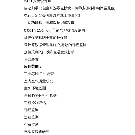
STEL报警设定点
自动归零（包含可选零点模块）将零点漂移影响降至最低
执行自定义参考校准的线上重量分析
手动功能和可编程数据记录功能
3
0.001至150mg/m
的气溶胶浓度范围
环境保护和防干扰的环保箱
云计算数据管理系统
的有效的远程监控
加热采样入口以降低湿度的影响
台式装置
应用
范围
：
工业
/职业卫生调查
室内空气质量研究
室外环境监测
基线趋势分析和筛选
工程控制评估
远程监测
过程监测
排放监测
气溶胶调查研究