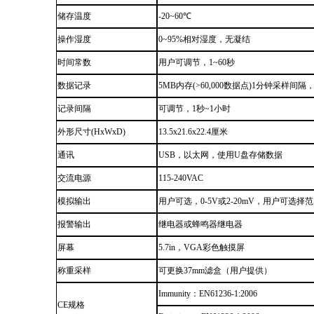
储存温度
-20
~
60℃
操作湿度
0
~
95%相对湿度，无凝结
时间常数
用户可调节，1
~
60秒
数据记录
5MB内存(>60,000数据点)1分钟采样间隔
记录间隔
可调节，1秒
~
1小时
外形尺寸(HxWxD)
13.5x21.6x22.4厘米
通讯
USB，以太网，使用U盘存储数据
交流电源
115-240VAC
模拟输出
用户可选，0-5V或2-20mV，用户可选择
报警输出
继电器或蜂鸣器继电器
屏幕
5.7in，VGA彩色触摸屏
称重采样
可更换37mm滤盒
（
用户提供
）
Immunity
：
EN61236-1:2006
CE规格