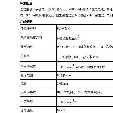
标准配置：
仪器主机、手提箱、模拟报警输出、7800mAH锂离子充电电池、带通
帽、37mm带筛网的滤盒、
校准撞击器套件（包括
PM2.5撞击器、2
产品参数
：
传感器类型
90
°
光散射
3
气溶胶浓度范围
0.001到150mg/m
显示内容
PM1
，
PM2.5
，
可吸入颗粒物，PM10和
3
分辨率
±0.1%读数，0.001mg/m
取大值
3
零点稳定度
±0.002mg/m
24小时
，
10秒时间长数
粒径范围
0.1到15μm
流量
3.0L/min
流量准确度
出厂设置点的±5%，内置流量控制
3
温度系数
+0.001mg/m
/℃
操作温度
0
~
50℃