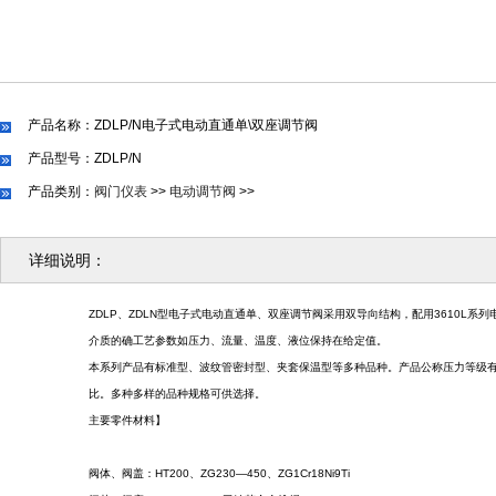
产品名称：ZDLP/N电子式电动直通单\双座调节阀
产品型号：ZDLP/N
产品类别：
阀门仪表
>>
电动调节阀
>>
详细说明：
ZDLP、
ZDLN型电子式电动直通单、双座调节阀采用双导向结构，配用3610L
介质的确工艺参数如压力、流量、温度、液位保持在给定值。
本系列产品有标准型、波纹管密封型、夹套保温型等多种品种。产品公称压力等级有PN1
比。多种多样的品种规格可供选择。
主要零件材料】
阀体、阀盖：HT200、ZG230—450、ZG1Cr18Ni9Ti