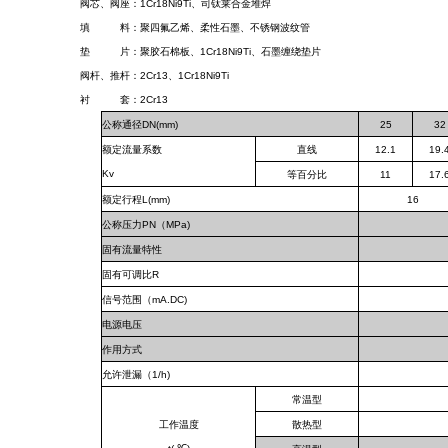
阀芯、阀座：1Cr18Ni9Ti、司钛莱合金堆焊
填 料：聚四氟乙烯、柔性石墨、不锈钢波纹管
垫 片：聚胶石棉板、1Cr18Ni9Ti、石墨缠绕垫片
阀杆、推杆：2Cr13、1Cr18Ni9Ti
衬 套：2Cr13
公称通径DN(mm)
25
32
额定流量系数
直线
12.1
19.
Kv
等百分比
11
17.
额定行程L(mm)
16
公称压力PN（MPa)
固有流量特性
固有可调比R
信号范围（mA.DC)
电源电压
作用方式
允许泄漏（1/h)
常温型
工作温度
散热型