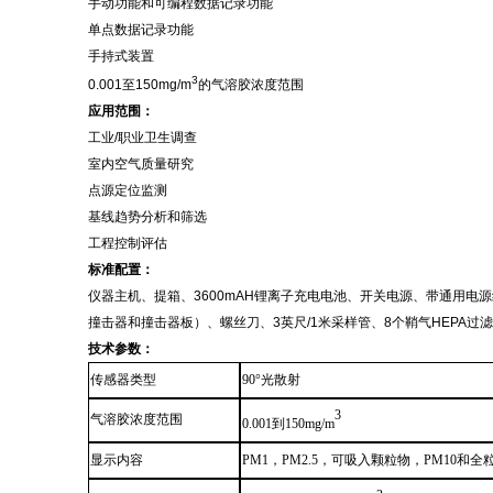
手动功能和可编程数据记录功能
单点数据记录功能
手持式装置
3
0.001至150mg/m
的气溶胶浓度范围
应用范围：
工业
/职业卫生调查
室内空气质量研究
点源定位监测
基线趋势分析和筛选
工程控制评估
标准配置：
仪器主机、提箱、3600mAH锂离子充电电池、开关电源、带通用电源
撞击器和撞击器板）、螺丝刀、3英尺/1米采样管
、
8个
鞘气
HEPA
技术参数：
传感器类型
90
°
光散射
3
气溶胶浓度范围
0.001到150mg/m
显示内容
PM1
，
PM2.5
，
可吸入颗粒物
，
PM10和