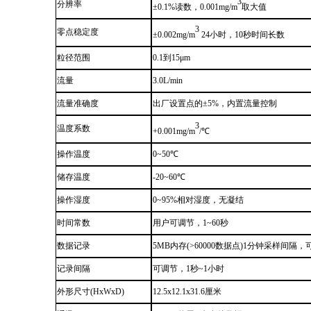
3
分辨率
±0.1%读数，0.001mg/m
取大值
3
零点稳定度
±0.002mg/m
24小时，10秒时间长数
粒径范围
0.1到15μm
流量
3.0L/min
流量准确度
出厂设置点的±5%，内置流量控制
3
温度系数
+0.001mg/m
/℃
操作温度
0
~
50℃
储存温度
-20
~
60℃
操作湿度
0
~
95%相对湿度，无凝结
时间常数
用户可调节，1
~
60秒
数据记录
5MB内存(>60000数据点)1分钟采样间隔，
记录间隔
可调节，1秒
~
1小时
外形尺寸(HxWxD)
12.5x12.1x31.6厘米