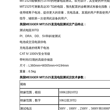
MIT1525能够执行15 kV的绝缘电阻测试。双壳设计，其坚硬的外壳能
MIT1525可测量高达30 TΩ的电阻，预先配置的诊断测试有极化指
使用锂离子电池，提供更大的容量，充电迅速。直观的用户界面使用
指导，辅助第一次使用此设备的用户。
美国
MEGGER MIT1525直流电阻测试仪
产品特点：
测试电阻
30TΩ
PI、DRA、DD、SV和斜坡测试
电池或交流电源供电
充电迅速的锂离子电池
CAT IV 1000V安全等级
带时间
/日期的高级存储器
尺寸：
L360mm×W305mm×H194mm
重量：
6.5kg
美国
MEGGER MIT1525直流电阻测试仪
技术参数：
规格
绝缘范围，模拟
100KΩ到10TΩ
绝缘范围，数字
10KΩ至20TΩ
测试电压
500V
，
1000V
，
2500V
，
5000V和10000