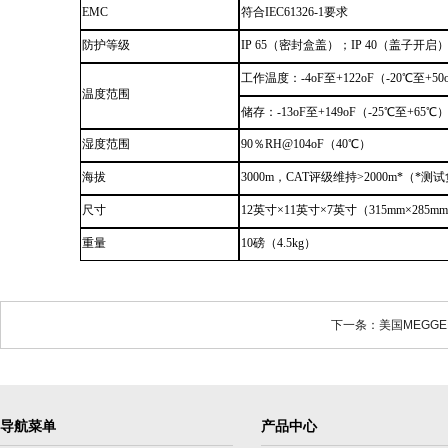
EMC
符合IEC61326-1要求
防护等级
IP
65（密封盒盖）；IP
40（盖子开启
工作温度：-4oF至+122oF（-20℃至+50
温度范围
储存：-13oF至+149oF（-25℃至+65℃
湿度范围
90％RH@104oF（40℃）
海拔
3000m，CAT评级维持>2000m*（*
尺寸
12英寸×11英寸×7英寸（315mm×285mm
重量
10磅（4.5kg）
下一条：美国MEGGER
导航菜单
产品中心