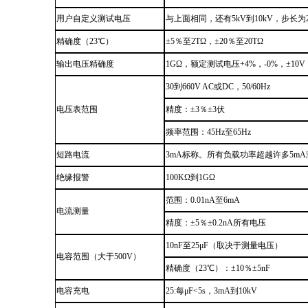
用户自定义测试电压
与上面相同，还有5kV到10kV
，
步长为2
精确度（23℃）
±5％至2TΩ，±20％至20TΩ
输出电压精确度
1GΩ，额定测试电压+4%
，
-0%
，
±10
30到660V
AC
或
DC，
50/60Hz
电压表范围
精度：±3％±3伏
频率范围：45Hz至65Hz
短路电流
3mA标称。所有负载功率超越许多5m
绝缘报警
100KΩ到1GΩ
范围：0.01nA至6mA
电流测量
精度：±5％±0.2nA所有电压
10nF至25μF（取决于测量电压）
电容范围（大于500V）
精确度（23℃）：±10％±5nF
电容充电
25:每μF<5s，3mA到10kV