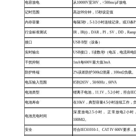
电容放电
从10000V至50V，<500ms/μF放电
记时范围
高达99分钟，15秒设定值
内存容量
每隔5秒，5-1/2小时连续记录。或33条
行业标准测试
IR
，
IR(t)
，
DAR
，
PI
，
SV
，
DD
，
Ram
接口
USB
B型（设备）
实时输出
USB接口，1读数/秒（电压，电流和电
干扰抑制
1mA每600V
最
大值3mA
防护终端
2%误差防护500kΩ泄露，100mΩ负载。
电压输入范围
85到265V
，
50/60Hz
，
60VA
电池类型
锂离子电池，11.1V，5.2小时
，
符合IEC6
电池寿命
在10kV，典型容量4.5小时连续工作，负
深度放电2.5小时， 正常放电2小时
电池充电时间
100MΩ。
安全
符合IEC61010-1
、
CAT
IV
600V要求