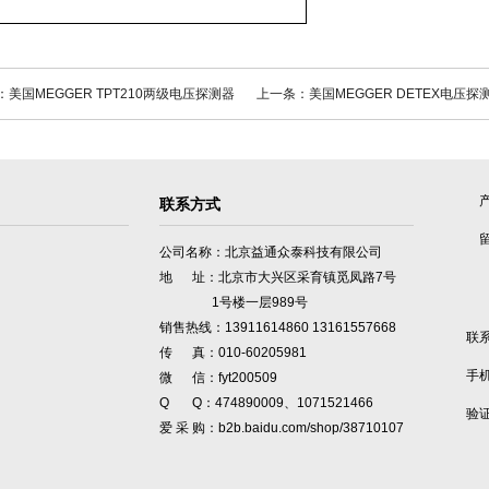
美国MEGGER TPT210两级电压探测器
上一条：美国MEGGER DETEX电压探
联系方式
公司名称：北京益通众泰科技有限公司
地 址：北京市大兴区采育镇觅凤路7号
1号楼一层989号
销售热线：13911614860 13161557668
联
传 真：010-60205981
手
微 信：fyt200509
Q Q：474890009、1071521466
验
爱 采 购：b2b.baidu.com/shop/38710107