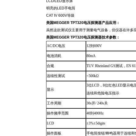
LCD/LED显示屏
明亮的
LED手电筒
CAT IV 600V等级
美国
MEGGER TPT320电压探测器
产品应用：
虽然这款测试仪主要用于测量电气设备，但仪器在许多
美国
MEGGER TPT320电压探测器
技术参数：
AC/DC
电压
12
到
690V
电池消耗
80mA
合规
TUV Rheinland GS测试
，
EN 61
连续性测试
<500kΩ
3位
LCD
，8位红色
LED
显示电
显示
连续和危险电压指示
工作周期
30
s
开/ 240
s
关
操作频率范围
40
到
400Hz
LCD
±3%±5digits
操作面板
手电筒
按钮/蜂鸣器用于连续和