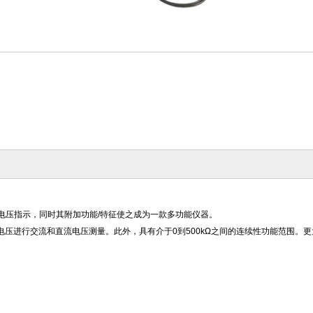
师提供电压指示，同时其附加功能/特征使之成为一款多功能仪器。
V之间的电压进行交流和直流电压测量。此外，具有介于0到500kΩ之间的连续性功能范