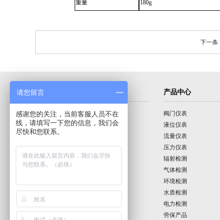
重量
180g
下一条：
导航菜单
产品中心
请您留言
感谢您的关注，当前客服人员不在
首页
阀门仪表
线，请填写一下您的信息，我们会
公司介绍
液位仪表
尽快和您联系。
产品展示
流量仪表
技术园地
压力仪表
行业动态
辐射检测
公司动态
气体检测
公司业绩
环境检测
联系我们
水质检测
电力检测
劳保产品