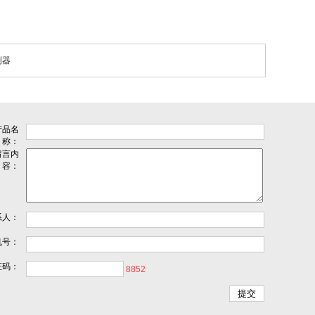
测器
产品名
称：
留言内
容：
系人：
机号：
证码：
8852