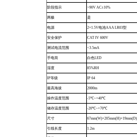
阶段指示
>90V AC±10%
两极
是
电源
2×1.5V电池AAA LR03型
安全保护
CAT IV 600V
测试电流范围
<3.5mA
手电筒
白色LED
湿度
85%RH
IP等级
IP 64
最高海拔
2000
m
操作温度范围
-5℃
~
+40℃
储存温度范围
-20℃
~
+70℃
尺寸
67mm(W)×205mm(H)×19mm(D
引线长度
1.2m