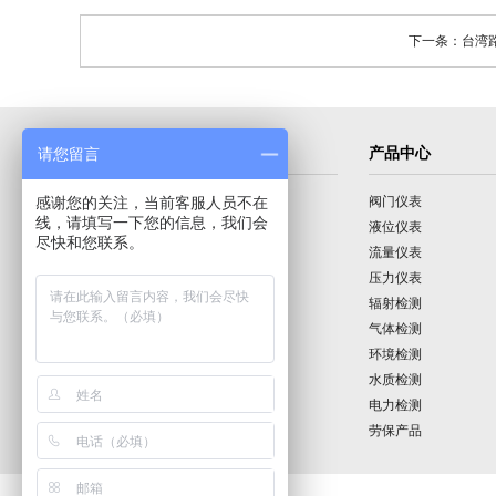
下一条：台湾路昌
导航菜单
产品中心
请您留言
感谢您的关注，当前客服人员不在
首页
阀门仪表
线，请填写一下您的信息，我们会
公司介绍
液位仪表
尽快和您联系。
产品展示
流量仪表
技术园地
压力仪表
行业动态
辐射检测
公司动态
气体检测
公司业绩
环境检测
联系我们
水质检测
电力检测
劳保产品