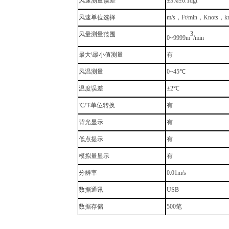
风速测量误差
±3%±0.1dgt
风速单位选择
m/s
，
Ft/min
，
Knots
，
k
3
风量测量范围
0~9999m
/min
最大
\最小值测量
有
风温测量
0~45℃
温度误差
±2℃
℃/℉单位转换
有
背光显示
有
低点提示
有
模拟量显示
有
分辨率
0.01m/s
数据通讯
USB
数据存储
500笔