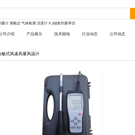
剂量计
测氡仪
气体检测
活度计
X,γ辐射剂量率仪
公司介绍
产品展示
技术园地
行业动态
公司动态
W8热敏式风速风量风温计