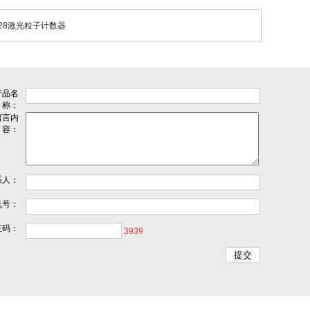
-528激光粒子计数器
产品名
称：
留言内
容：
系人：
机号：
证码：
3939