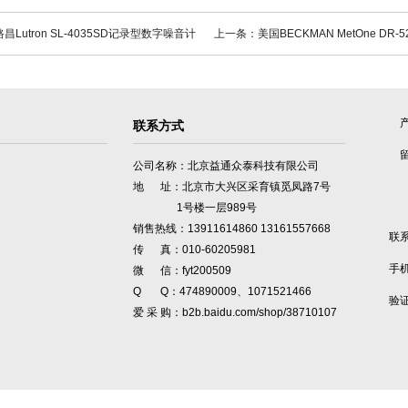
Lutron SL-4035SD记录型数字噪音计
上一条：美国BECKMAN MetOne DR
联系方式
公司名称：北京益通众泰科技有限公司
地 址：北京市大兴区采育镇觅凤路7号
1号楼一层989号
销售热线：13911614860 13161557668
联
传 真：010-60205981
手
微 信：fyt200509
Q Q：474890009、1071521466
验
爱 采 购：b2b.baidu.com/shop/38710107