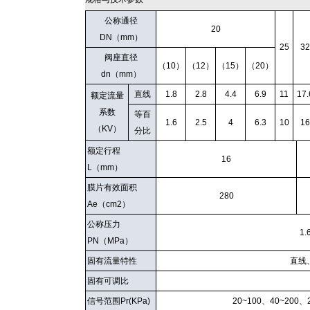
公称通径
20
DN（mm）
25
32
阀座直径
（10）
（12）
（15）
（20）
dn（mm）
直线
1.8
2.8
4.4
6.9
11
17.
额定流量
系数
等百
1.6
2.5
4
6.3
10
16
（KV）
分比
额定行程
16
L（mm）
膜片有效面积
280
Ae（cm2）
公称压力
1.
PN（MPa）
固有流量特性
直线
固有可调比
信号范围Pr(KPa)
20~100、40~200、