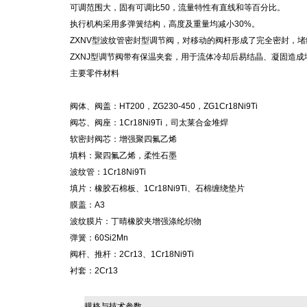
可调范围大，固有可调比50，流量特性有直线和等百分比。
执行机构采用多弹簧结构，高度及重量均减小30%。
ZXNV型波纹管密封型调节阀，对移动的阀杆形成了完全密封，
ZXNJ型调节阀带有保温夹套，用于流体冷却后易结晶、凝固造成
主要零件材料
阀体、阀盖：HT200，ZG230-450，ZG1Cr18Ni9Ti
阀芯、阀座：1Cr18Ni9Ti，司太莱合金堆焊
软密封阀芯：增强聚四氟乙烯
填料：聚四氟乙烯，柔性石墨
波纹管：1Cr18Ni9Ti
填片：橡胶石棉板、1Cr18Ni9Ti、石棉缠绕垫片
膜盖：A3
波纹膜片：丁晴橡胶夹增强涤纶织物
弹簧：60Si2Mn
阀杆、推杆：2Cr13、1Cr18Ni9Ti
衬套：2Cr13
规格与技术参数