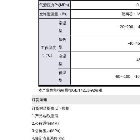
气源压力Ps(MPa)
0
允许泄漏量（l/h）
硬阀芯：IV
常温
-20~200、-
型
散热
-40~4
型
工作温度
t（℃）
高温
4
型
低温
-60~-100、-10
型
本产业性能指标贯彻GB/T4213-92标准
订货须知
订货时请提供以下数据:
1.产品名称,型号
2.公称通径(MM)
3.公称压力(MPa)
4.额定流量系数(Kv)