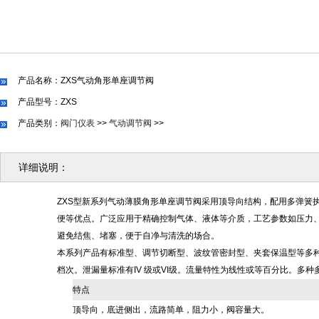
产品名称：ZXS气动角形单座调节阀
产品型号：ZXS
产品类别：
阀门仪表
>>
气动调节阀
>>
详细说明：
ZXS型新系列气动薄膜角形单座调节阀采用顶导向结构，配用多弹簧
便等优点。广泛应用于精确控制气体、液体等介质，工艺参数如压力
避免结焦、堵塞，便于自净与清洗的场合。
本系列产品有标准型、调节切断型、波纹管密封型、夹套保温型等多种品种。
档次。泄漏量标准有IV 级或VI级。流量特性为线性或等百分比。多
特点
顶导向，底进侧出，流路简单，阻力小，阀容量大。