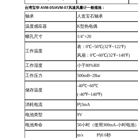
台湾宝华
AVM-05/AVM-07风速风量计
一般规格
：
轴承
人造宝石轴承
温度感应器
K型热电偶
螺孔尺寸
1/4"×20
表
：
0℃~50℃(32℉~122℉)
工作温度
风扇
：
0℃~60℃(32℉~140℉)
工作湿度
小于
80%RH
工作压力
500mB~2Bar
-40℃~60℃
储存温度
(-40℉~140℉)
消耗电流
约
3mA
电池类型
9V
电池寿命
50小时
（
使用
300mA-小时电池
m/s
约
0.6秒