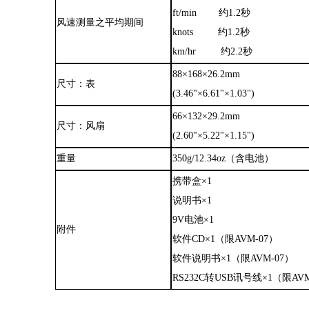
ft/min
约
1.2秒
风速测量之平均期间
knots
约
1.2秒
km/hr
约
2.2秒
88×168×26.2mm
尺寸
：
表
(3.46"×6.61"×1.03")
66×132×29.2mm
尺寸
：
风扇
(2.60"×5.22"×1.15")
重量
350g/12.34oz
（
含电池
）
携带盒
×1
说明书
×1
9V电池×1
附件
软件
CD×1
（
限
AVM-07
）
软件说明书
×1
（
限
AVM-07
）
RS232C转USB讯号线×1
（
限
AVM