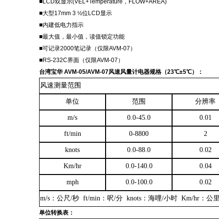
■LCD双显示(VEL+Temperature，FLOW+AREA)
■大型17mm 3 ½位LCD显示
■内建低电力指示
■最大值，最小值，读值锁定功能
■可记录2000笔记录（
仅限
AVM-07）
■RS-232C界面（
仅限
AVM-07）
台湾宝华
AVM-05/AVM-07风速风量计电器规格
（
23℃±5℃
）：
风速测量范围
单位
范围
分辨率
m/s
0.0
-
45.0
0.01
ft/min
0
-
8800
2
knots
0.0
-
88.0
0.02
Km/hr
0.0
-
140.0
0.04
mph
0.0
-
100.0
0.02
m/s
：
公尺
/秒
ft/min
：
呎
/分
knots
：
海哩
/小时
Km/hr
：
公
单位转换表
：