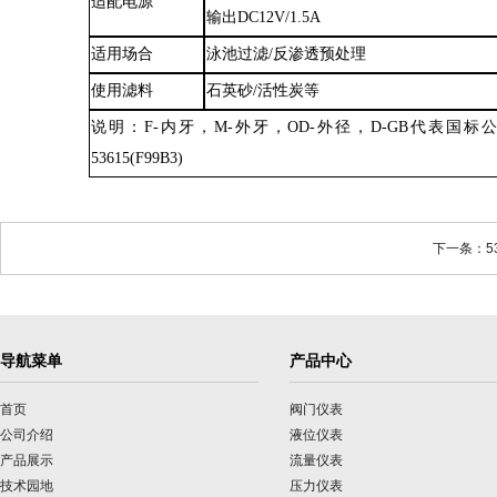
适配电源
输出
DC12V/1.5A
适用场合
泳池过滤
/反渗透预处理
使用滤料
石英砂
/活性炭等
说明：
F-内牙，M-外牙，
OD-外径，D-GB代表国
53615(F99B3)
下一条：53
导航菜单
产品中心
首页
阀门仪表
公司介绍
液位仪表
产品展示
流量仪表
技术园地
压力仪表