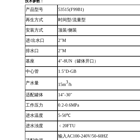
技术参数：
产品型号
53515(F99B1)
再生方式
时间型
/流量型
安装方式
顶装
/侧装
进
/出水口
2
"
M
排水口
2
"
M
基座
4
"
-8UN（罐体开口）
中心管
1.5
"
D-GB
3
产水量
15m
/h
适配罐体
14
"
-30
"
工作压力
0.2-0.6MPa
进水温度
5-50℃
进水浊度
﹤
20FTU
输入
AC100-240V/50-60HZ