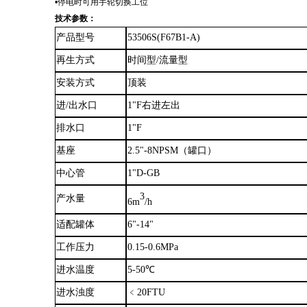
•停电时可用手轮切换工位
技术参数：
产品型号
53506S(F67B1-A)
再生方式
时间型
/流量型
安装方式
顶装
进
/出水口
1
"
F右进左出
排水口
1
"
F
基座
2.5
"
-8NPSM（罐口）
中心管
1
"
D-GB
3
产水量
6m
/h
适配罐体
6
"
-14
"
工作压力
0.15-0.6MPa
进水温度
5-50℃
进水浊度
﹤
20FTU