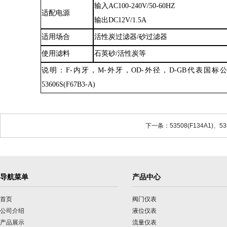
输入
AC100-240V/50-60HZ
适配电源
输出
DC12V/1.5A
适用场合
活性炭过滤器
/砂过滤器
使用滤料
石英砂
/活性炭等
说明：
F-内牙，M-外牙，
OD-外径，D-GB代表国
53606S(F67B3-A)
下一条：53508(F134A1)、5
导航菜单
产品中心
首页
阀门仪表
公司介绍
液位仪表
产品展示
流量仪表