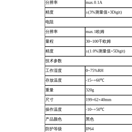
分辨率
max.0.1A
精度
±(3%测量值+3Digit)
电阻
分辨率
max.1欧姆
量程
30~100千欧姆
精度
±(1.0%测量值+5Digit)
技术参数
工作湿度
0~75%RH
存放温度
-15~+60℃
重量
320g
尺寸
199×62×40mm
操作温度
-10~+50℃
产品颜色
黑色
防护等级
IP64