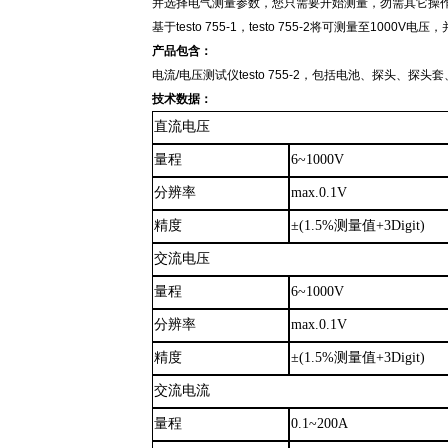
并选择电气测量参数，您只需要开始测量，勿需其它操
基于
testo 755-1，testo
755-2将可测量至1000V
产品包含
：
电流
/电压测试仪testo 755-2，包括电池、探头、探
技术数据
：
直流电压
量程
6~1000V
分辨率
max.0.1V
精度
±(1.5%测量值+3Digit)
交流电压
量程
6~1000V
分辨率
max.0.1V
精度
±(1.5%测量值+3Digit)
交流电流
量程
0.1~200A