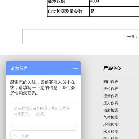
显示数值
4000
自动检测测量参数
是
下一条：德
导航菜单
产品中心
请您留言
感谢您的关注，当前客服人员不在
首页
阀门仪表
线，请填写一下您的信息，我们会
公司介绍
液位仪表
尽快和您联系。
产品展示
流量仪表
技术园地
压力仪表
行业动态
辐射检测
公司动态
气体检测
公司业绩
环境检测
联系我们
水质检测
电力检测