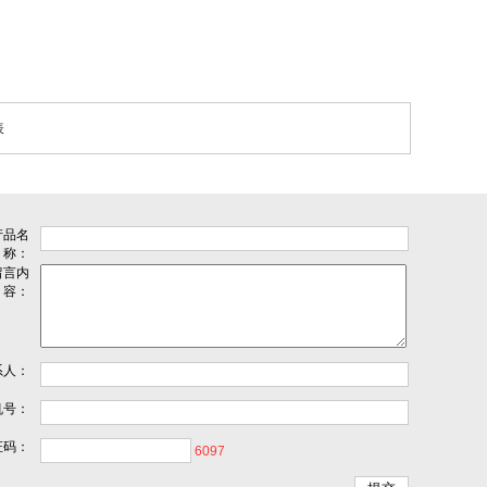
表
产品名
称：
留言内
容：
系人：
机号：
证码：
6097