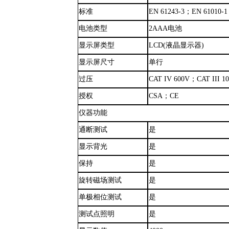
标准
EN 61243-3
；
EN 61010-1
电池类型
2AAA电池
显示屏类型
LCD(液晶显示器)
显示屏尺寸
单行
过压
CAT IV 600V
；
CAT III 1
授权
CSA
；
CE
仪器功能
通断测试
是
显示背光
是
保持
是
旋转磁场测试
是
单极相位测试
是
测试点照明
是