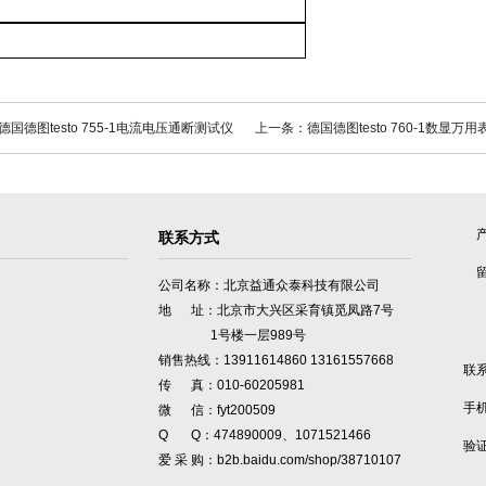
国德图testo 755-1电流电压通断测试仪
上一条：德国德图testo 760-1数显万用
联系方式
公司名称：北京益通众泰科技有限公司
地 址：北京市大兴区采育镇觅凤路7号
1号楼一层989号
销售热线：13911614860 13161557668
联
传 真：010-60205981
手
微 信：fyt200509
Q Q：474890009、1071521466
验
爱 采 购：b2b.baidu.com/shop/38710107