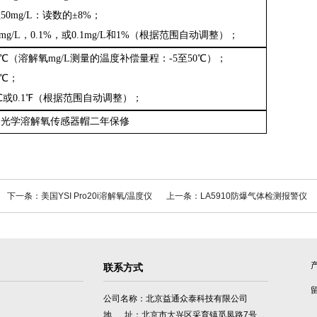
50mg/L
：
读数的
±8%
；
1mg/L，0.1%
，
或
0.1mg/L和1%
（
根据范围自动调整
）；
0℃
（
溶解氧
mg/L测量的温度补偿量程
：
-5至50℃
）；
2℃
；
℃或0.1℉
（
根据范围自动调整
）；
和光学溶解氧传感器帽二年保修
下一条：美国YSI Pro20i溶解氧/温度仪
上一条：LA5910防爆气体检测报警仪
联系方式
公司名称：北京益通众泰科技有限公司
地 址：北京市大兴区采育镇觅凤路7号