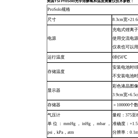
美国
YSI ProSolo光学溶解氧和温度测量仪技术参数：
ProSolo规格
尺寸
8.3cm宽×21.
充电式锂离
电源
使用交流电
仪表也可以
运行温度
0到50℃
安装电池时
0
存储温度
不安装电池
彩色液晶图
显示器
3.9cm宽×6.5
存储器
＞
100000个
气压计
量程
：
375至
单位
：
mmHg
，
inHg
，
mbar
，
准确度
：
+1.
psi
，
kPa
，
atm
分辨率
：
0.1