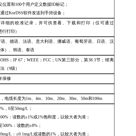
义位置和100个用户定义数据ID标记
；
以通过
KorDSS软件发送到手持设备
；
0份详细的校准记录，并可供查看、下载和打印
（
仅可通过
件进行打印
）
牙语、德语、法语、意大利语、挪威语、葡萄牙语、日语、汉
繁体
）
、韩语、泰语
ROHS
；
IP
67
；
WEEE
；
FCC
；
UN第三部分，第38.3节
；
锂离
方法
（
9级
）
年保修
cm，电缆长度为1m、4m、10m、20m、30m、50m和100m
0%，0至50mg/L
；
200%
：
读数的
±1%或1%饱和度，以较大者为准
；
至500%
：
读数的
±8%
；
0mg
/L
：
±0.1mg/L或读数的1%，以较大者为准
；