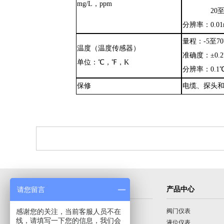
mg/
L
，
ppm
20至
分辨率
：
0.0
量程
：
-5至7
温度
（
温度传感器
）
准确度
：
±0.
单位
：
℃
，
℉
，
K
分辨率
：
0.1
保修
电缆、探头
导航菜单
产品中心
请您留言
感谢您的关注，当前客服人员不在
首页
阀门仪表
线，请填写一下您的信息，我们会
公司介绍
液位仪表