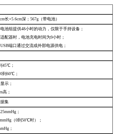
6cm长×5.6cm深
；
567g
（
带电池
）
子电池组提供
48小时的动力，仅限于手持设备
；
源适配器时，电池充电时间为
9小时
；
用
USB端口通过交流或外部电源供电
；
到45℃
；
时
0到60℃
；
像显示
；
cm高
；
数据集
825mmHg
；
5mmHg
（
0到50℃时
）；
mmHg
；