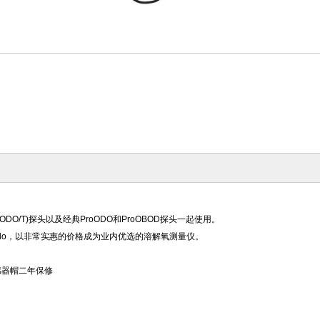
DO/T)探头以及经典ProODO
和
Pro
OBOD探头一起使用。
Solo，以非常实惠的价格成为业内优选的溶解氧测量仪。
感器帽二年保修