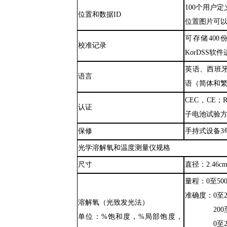
100个用户定
位置和数据
ID
位置图片可
可存储
40
校准记录
KorDSS软
英语、西班
语言
语
（
简体和
CEC
，
CE
；
认证
子电池试验
保修
手持式设备
3
光学溶解氧和温度测量仪规格
尺寸
直径
：
2.46
量程
：
0
至
50
准确度
：
0至
溶解氧
（
光致发光法
）
200
单位
：
%饱和度
，
%局部饱度
，
0至2