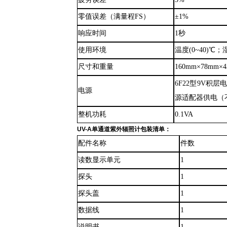
零值误差（满量程
FS）
±1%
响应时间
1秒
使用环境
温度
(0~40)℃
尺寸和重量
160mm×78mm×4
6F22型9V积
电源
源适配器供电（
整机功耗
0.1VA
UV-A单通道紫外辐照计
包装清单：
配件名称
件数
读数显示单元
1
探头
1
探头盖
1
数据线
1
说明书
1