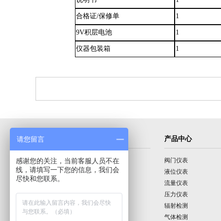
合格证
/保修单
1
9V积层电池
1
仪器包装箱
1
导航菜单
产品中心
请您留言
感谢您的关注，当前客服人员不在
首页
阀门仪表
线，请填写一下您的信息，我们会
公司介绍
液位仪表
尽快和您联系。
产品展示
流量仪表
技术园地
压力仪表
行业动态
辐射检测
公司动态
气体检测