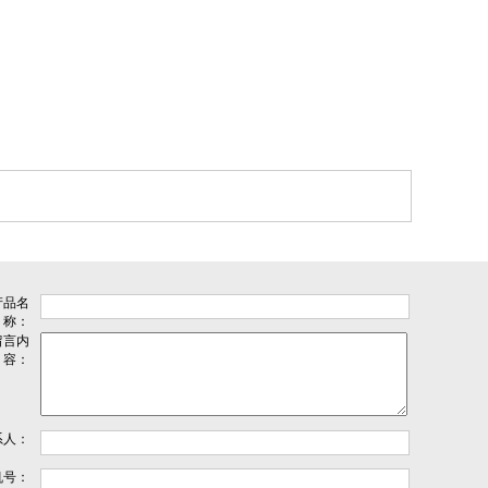
产品名
称：
留言内
容：
系人：
机号：