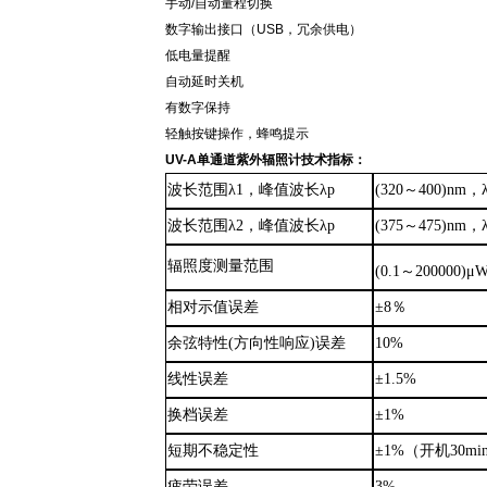
手动
/自动量程切换
数字输出接口（
USB
，冗余供电）
低电量提醒
自动延时关机
有数字保持
轻触按键操作，蜂鸣提示
UV-A单通道紫外辐照计
技术指标：
波长范围
λ1，峰值波长λp
(
320～400
)
nm，λ
波长范围
λ2，峰值波长λp
(
375～475
)
nm，λ
辐照度测量范围
(0.1～200000)μ
相对示值误差
±8％
余弦特性
(方向性响应)误差
10%
线性误差
±1.5%
换档误差
±1%
短期不稳定性
±1%（开机30mi
疲劳误差
3%