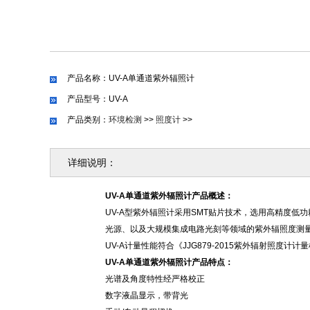
产品名称：UV-A单通道紫外辐照计
产品型号：UV-A
产品类别：
环境检测
>>
照度计
>>
详细说明：
UV-A单通道紫外辐照计产品概述
：
UV-A型紫外辐照计采用SMT贴片技术，选用高精度
光源、以及大规模集成电路光刻等领域的紫外辐照度测
UV-A计量性能符合《JJG879-2015紫外辐射照度计
UV-A单通道紫外辐照计产品特点
：
光谱及角度特性经严格校正
数字液晶显示，带背光