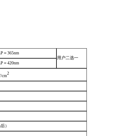
P＝365nm
用户二选一
P＝420nm
2
W/cm
n后）