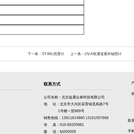
下一条：ST-86L照度计
上一条：UV-A双通道紫外辐照计
联系方式
公司名称：北京益通众泰科技有限公司
地 址：北京市大兴区采育镇觅凤路7号
1号楼一层989号
销售热线：13911614860 13161557668
联
传 真：010-60205981
手
微 信：fyt200509