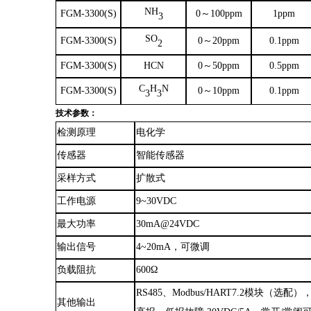
NH
FGM-3300(S)
0～100ppm
1ppm
3
SO
FGM-3300(S)
0～20ppm
0.1ppm
2
FGM-3300(S)
HCN
0～50ppm
0.5ppm
C
H
N
FGM-3300(S)
0～10ppm
0.1ppm
3
3
技术参数：
检测原理
电化学
传感器
智能传感器
采样方式
扩散式
工作电源
9~30VDC
最大功率
30mA@24VDC
输出信号
4~20mA，可微调
负载阻抗
600Ω
RS485、Modbus/HART7.2模块（
其他输出