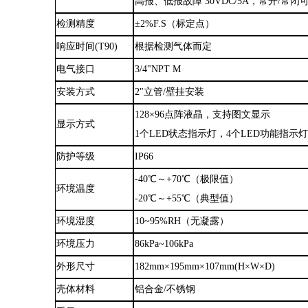
高报、低报故障
30VDC/5A，常开/常闭
检测精度
±2%F.S（标定点）
响应时间
(T90)
根据检测气体而定
电气接口
3/4"NPT M
安装方式
2"立管/壁挂安装
128×96点阵液晶，支持图文显示
显示方式
1个LED状态指示灯，4个LED功能指示
防护等级
IP66
-40℃～+70℃（极限值）
环境温度
-20℃～+55℃（典型值）
环境湿度
10~95%RH（无凝露）
环境压力
86kPa~106kPa
外形尺寸
182mm×195mm×107mm(H×W×D)
壳体材料
铝合金
/不锈钢