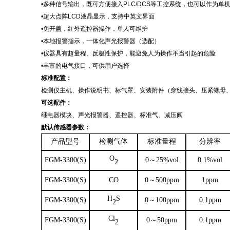
•多种信号输出，既可方便接入PLC/DCS等工控系统，也可以作为单
•超大点阵LCD液晶显示，支持中英文界面
•免开盖，红外遥控器操作，单人可维护
•本地报警指示，一体化声光报警器（选配）
•仪器具有超量程、反极性保护，能避免人为操作不当引起的危险
•丰富的电气接口，可供用户选择
标准配置
：
检测仪主机、操作说明书、标气罩、安装附件
（穿线接头、压紧螺母
可选配件
：
继电器模块、声光报警器、遥控器、标准气、减压阀
默认传感器参数：
产品型号
检测气体
标准量程
分辨率
O
FGM-3300(S)
0～25%vol
0.1%vol
2
FGM-3300(S)
CO
0～500ppm
1ppm
H
S
FGM-3300(S)
0～100ppm
0.1ppm
2
Cl
FGM-3300(S)
0～50ppm
0.1ppm
2