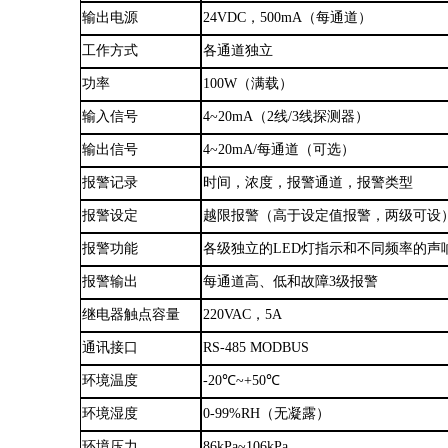
输出电源
24VDC
，
500mA
（
每通道
）
工作方式
各通道独立
功率
100W
（
满载
）
输入信号
4~20mA
（
2线/3线探测器
）
输出信号
4~20mA/每通道
（
可选
）
报警记录
时间
，
浓度
，
报警通道
，
报警类型
报警设定
越限报警
（
高于设定值报警
，
两级可设
报警功能
各级独立的
LED灯指示和不同频率的声
报警输出
每通道高、低和故障
3级报警
继电器触点容量
220VAC
，
5A
通讯接口
RS-485 MODBUS
环境温度
-20℃
~
+50℃
环境湿度
0-99%RH
（
无凝露
）
环境压力
86kPa
~
106kPa