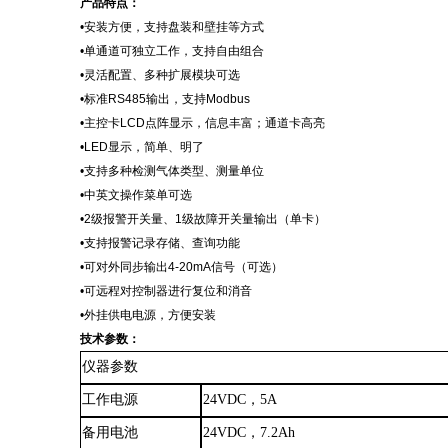
产品特点：
•安装方便，支持盘装和壁挂等方式
•单通道可独立工作，支持自由组合
•灵活配置、多种扩展模块可选
•标准RS485输出，支持Modbus
•主控卡LCD点阵显示，信息丰富；通道卡高亮
•LED显示，简单、明了
•支持多种检测气体类型、测量单位
•中英文操作菜单可选
•2级报警开关量、1级故障开关量输出（单卡）
•支持报警记录存储、查询功能
•可对外同步输出4-20mA信号（可选）
•可远程对控制器进行复位和消音
•外挂供电电源，方便安装
技术参数：
仪器参数
工作电源
24VDC
，
5A
备用电池
24VDC
，
7.2Ah