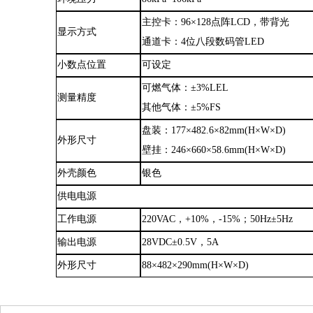
主控卡
：
96×128点阵LCD
，
带背光
显示方式
通道卡
：
4位八段数码管LED
小数点位置
可设定
可燃气体
：
±3%LEL
测量精度
其他气体
：
±5%FS
盘装
：
177×482.6×82mm(H×W×D)
外形尺寸
壁挂
：
246×660×58.6mm(H×W×D)
外壳颜色
银色
供电电源
工作电源
220VAC
，
+10%
，
-15%
；
50Hz±5Hz
输出电源
28VDC±0.5V
，
5A
外形尺寸
88×482×290mm(H×W×D)