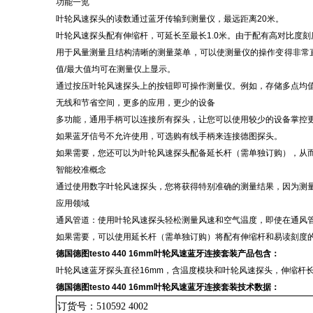
功能一览
叶轮风速探头的读数通过蓝牙传输到测量仪，最远距离
20米。
叶轮风速探头配有伸缩杆，可延长至最长
1.0米。由于配有高对比度
用于风量测量且结构清晰的测量菜单，可以使测量仪的操作变得非常
值
/最大值均可在测量仪上显示。
通过按压叶轮风速探头上的按钮即可操作测量仪。例如，存储多点均
无线和节省空间，更多的应用，更少的设备
多功能，通用手柄可以连接所有探头，让您可以使用较少的设备掌控
如果蓝牙信号不允许使用，可选购有线手柄来连接德图探头。
如果需要，您还可以为叶轮风速探头配备延长杆（需单独订购），从
智能校准概念
通过使用数字叶轮风速探头，您将获得特别准确的测量结果，因为测
应用领域
通风管道：使用叶轮风速探头轻松测量风速和空气温度，即使在通风
如果需要，可以使用延长杆（需单独订购）将配有伸缩杆和易读刻度
德国德图
testo 440 16mm叶轮风速蓝牙连接套装
产品包含：
叶轮风速蓝牙探头直径
16mm，含温度模块和叶轮风速探头，伸缩杆
德国德图
testo 440 16mm叶轮风速蓝牙连接套装
技术数据：
订货号：
510592 4002