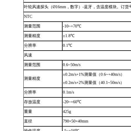
叶轮风速探头（
Ø16mm，数字）-蓝牙，含温度模块
。
订货
NTC
测量范围
-
1
0~+70
℃
测量精度
±1.8
℃
分辨率
0.1
℃
风速
测量范围
0.6~50m/s
±0.2m/s+1%测量值
（
0.6~+40m/s
）
测量精度
±0.2m/s+2%测量值
（
40.1~50m/s
）
分辨率
0.1m/s
存放温度
-20~+60
℃
重量
425g
直径
790×50×40mm
操作温度
-5~+50
℃