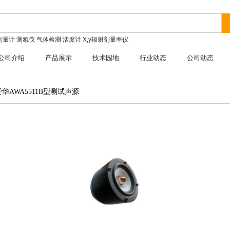
剂量计
测氡仪
气体检测
活度计
X,γ辐射剂量率仪
公司介绍
产品展示
技术园地
行业动态
公司动态
爱华AWA5511B型测试声源