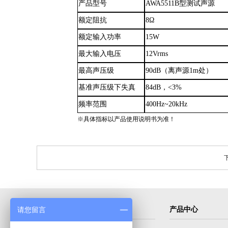
产品型号
AWA5511B型测试声源
额定阻抗
8Ω
额定输入功率
15W
最大输入电压
12Vrms
最高声压级
90dB（离声源1m处）
基准声压级下失真
84dB，<3%
频率范围
400Hz
~
20kHz
※具体指标以产品使用说明书为准！
导航菜单
产品中心
请您留言