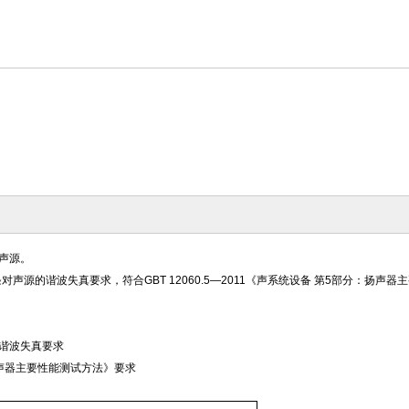
的声源。
3节 h)条对声源的谐波失真要求，符合GBT 12060.5—2011《声系统设备 第5部分：扬
源的谐波失真要求
分：扬声器主要性能测试方法》要求