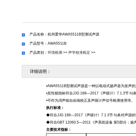
产品名称：杭州爱华AWA5511B型测试声源
产品型号：AWA5511B
产品类别：
环境检测
>>
声学校准检定
>>
详细说明：
•AWA5511B型测试声源是一种以电动式扬声器为发声
•
其性能指标符合
JJG 188—2017《声级计》7.1.
•可作为消声箱自由场校正及声级计声信号检测使用等。
执行标准
：
◆符合JJG 188—2017《声级计》7.1.3节 h)条对声
◆符合GBT 12060.5—2011《声系统设备 第5部
主要技术指标
：