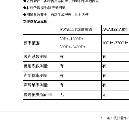
◆多种管径，多种传声器间距，测量的频率范围宽
◆材料传递损失/隔声量测量
◆测试参数齐全、自动生成报告，比对方便
功能选配及应用
：
AWA8551型阻抗管
AWA8551A
50Hz~1600Hz
频率范围
100Hz~3200Hz
500Hz~6400Hz
吸声系数测量
有
有
反射系数测量
有
有
声阻抗率测量
有
有
声导纳率测量
有
有
传递损失
/隔声量
无
无
下一条：杭州爱华A