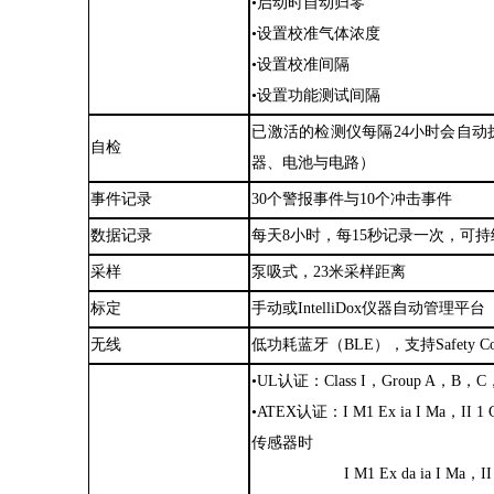
•启动时自动归零
•设置校准气体浓度
•设置校准间隔
•设置功能测试间隔
已激活的检测仪每隔
24小时会自
自检
器、电池与电路）
事件记录
30个警报事件与10个冲击事件
数据记录
每天
8小时，每15秒记录一次，可持
采样
泵吸式，
23米采样距离
标定
手动或
IntelliDox仪器自动管理平台
无线
低功耗蓝牙（
BLE），支持Safety C
•UL认证：Class I，Group A，B，C
•ATEX认证：I M1 Ex ia I Ma，II 1
传感器时
I M1 Ex da ia I Ma，