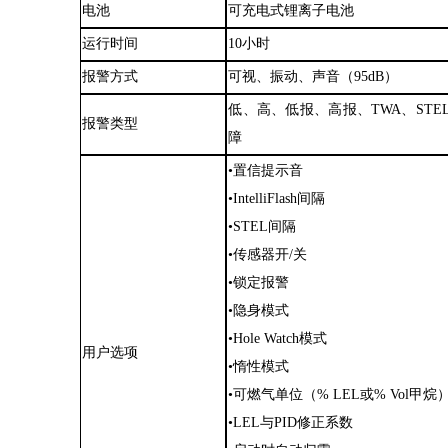
电池
可充电式锂离子电池
运行时间
10小时
报警方式
可视、振动、声音（
95dB）
低、高、低报、高报、
TWA、ST
报警类型
障
•置信提示音
•IntelliFlash间隔
•STEL间隔
•传感器开/关
•锁定报警
•隐身模式
•Hole Watch模式
用户选项
•惰性模式
•可燃气单位（% LEL或% Vol甲烷
•LEL与PID修正系数