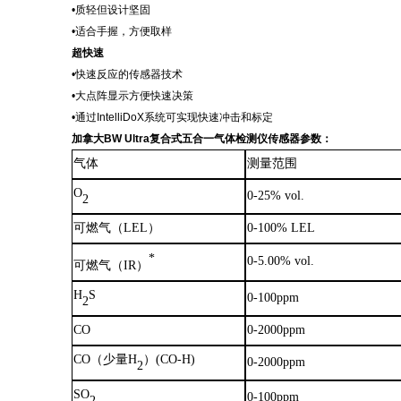
•质轻但设计坚固
•适合手握，方便取样
超快速
•快速反应的传感器技术
•大点阵显示方便快速决策
•通过IntelliDoX系统可实现快速冲击和标定
加拿大
BW Ultra复合式五合一气体检测仪
传
感器参数
：
气体
测量范围
O
0-25% vol.
2
可燃气（
LEL）
0-100% LEL
*
0-5.00% vol.
可燃气（
IR）
H
S
0-100ppm
2
CO
0-2000ppm
CO（少量H
）
(CO-H)
0-2000ppm
2
SO
0-100ppm
2