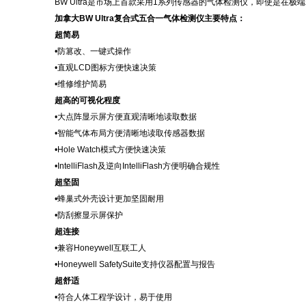
BW Ultra是市场上首款采用1系列传感器的气体检测仪，即使是
加拿大
BW Ultra复合式五合一气体检测仪主要特点
：
超简易
•防篡改、一键式操作
•直观LCD图标方便快速决策
•维修维护简易
超高的可视化程度
•大点阵显示屏方便直观清晰地读取数据
•智能气体布局方便清晰地读取传感器数据
•Hole Watch模式方便快速决策
•IntelliFlash及逆向IntelliFlash方便明确合规性
超坚固
•蜂巢式外壳设计更加坚固耐用
•防刮擦显示屏保护
超连接
•兼容Honeywell互联工人
•Honeywell SafetySuite支持仪器配置与报告
超舒适
•符合人体工程学设计，易于使用