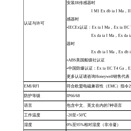
安装IR传感器时
I M1 Ex db ia I Ma，I
感器时
认证与许可
•IECEx认证：Ex ia I Ma，Ex ia
Ex da ia I Ma，Ex 
器时
Ex db ia I Ma，Ex 
•ABS美国船级社认证
•中国防爆认证：Ex ia IIC T4 Ga，Ex d
更多认证请咨询
Honeywell销售代表
EMI/RFI
符合欧盟电磁兼容性（
EMC）指令20
防护等级
IP66/68
语言
包含中文、英文在内的
7种语言
工作温度
-20至+50℃
湿度
0%至95%相对湿度（非冷凝）