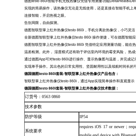
德图
testo 860i智能手机无线热像仪凭借专用测量功能DeltaHe
实现的简易操作，该热像仪无论是无线使用，还是直接在智能手机上
连接智能，开启热视之眼。
告别局限，自由探测。
德图智联型掌上红外热像仪
testo 860i，手机分离款热像仪，小巧
全新德图智联型掌上红外热像仪
testo 860i 操作便捷，可在
德图智联型掌上红外热像仪
testo 860i 凭借特定应用测量功能，能
温差检测。此外， 湿度模式还有助于评估室内环境的霉变风险， 热
通过德图
App可对testo 860i进行操作、显示热像图与温差，并
实现单手操作。其出色的日常实用性、坚固耐用性以及续航时间长的可充电
德国德图
testo 860i套装-智联型掌上红外热像仪
产品包含：
智联型掌上红外热像仪
testo 860i，通过App实现简单操作和直观
德国德图
testo 860i套装-智联型掌上红外热像仪
技术数据：
订货号
：
0563 0860
技术参数
防护等级
IP54
requires iOS 17 or newer；requ
系统要求
mobile end device with Bluetoot