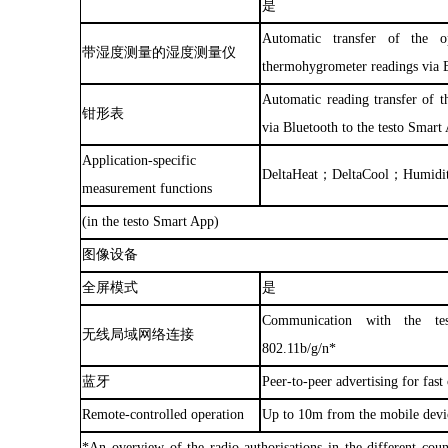
是
Automatic transfer of the o
带湿度测量的湿度测量仪
thermohygrometer readings via B
Automatic reading transfer of t
钳形表
via Bluetooth to the testo Smart
Application-specific
DeltaHeat；DeltaCool；Humidi
measurement functions
(in the testo Smart App)
图像设备
全屏模式
是
Communication with the
无线局域网络连接
802.11b/g/n*
蓝牙
Peer-to-peer advertising for fast
Remote-controlled operation
Up to 10m from the mobile de
*An overview of the radio authorisations in the different cou