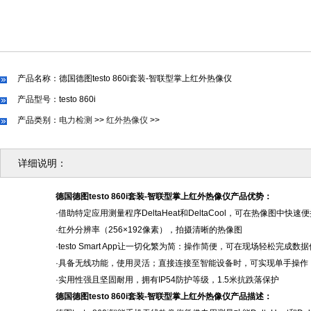
产品名称：德国德图testo 860i套装-智联型掌上红外热像仪
产品型号：testo 860i
产品类别：
电力检测
>>
红外热像仪
>>
详细说明：
德国德图
testo 860i套装-智联型掌上红外热像仪
产品优势：
·
借助特定应用测量程序
DeltaHeat和DeltaCool，可在热像图中快
·
红外分辨率（
256×192像素），拍摄清晰的热像图
·testo Smart App让一切化繁为简：操作简便，可在现场轻松完成
·具备无线功能，使用灵活；直接连接至智能设备时，可实现单手操作
·
实用性强且坚固耐用，拥有
IP54防护等级，1.5米抗跌落保护
德国德图
testo 860i套装-智联型掌上红外热像仪
产品
描述：