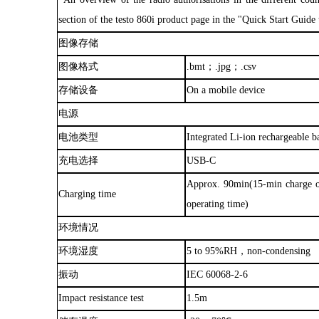
section of the testo 860i product page in the "Quick Start Guide
图像存储
图像格式
.bmt；.jpg；.csv
存储设备
On a mobile device
电源
电池类型
Integrated Li-ion rechargeable b
充电选择
USB-C
Approx. 90min(15-min charge o
Charging time
operating time)
环境情况
环境湿度
5 to 95%RH，non-condensing
振动
IEC 60068-2-6
Impact resistance test
1.5m