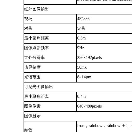
红外图像输出
视场
48°
×
36°
对焦
定焦
最小聚焦距离
0.3m
图像刷新频率
9Hz
红外分辨率
256
×
192pixels
热灵敏度
50mk
光谱范围
8~14µm
可见光图像输出
最小聚焦距离
0.4m
图像像素
640
×
480pixels
图像显示
Iron，rainbow，rainbow HC，co
颜色