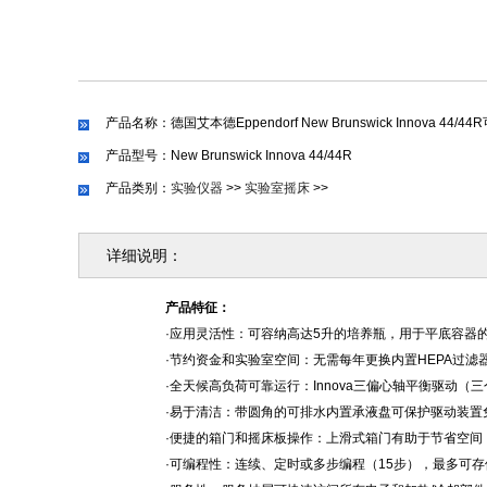
产品名称：德国艾本德Eppendorf New Brunswick Innova 44
产品型号：New Brunswick Innova 44/44R
产品类别：
实验仪器
>>
实验室摇床
>>
详细说明：
产品特征：
·应用灵活性：可容纳高达5升的培养瓶，用于平底容器的
·节约资金和实验室空间：无需每年更换内置HEPA过
·全天候高负荷可靠运行：Innova三偏心轴平衡驱动（
·易于清洁：带圆角的可排水内置承液盘可保护驱动装
·便捷的箱门和摇床板操作：上滑式箱门有助于节省空间
·可编程性：连续、定时或多步编程（15步），最多可