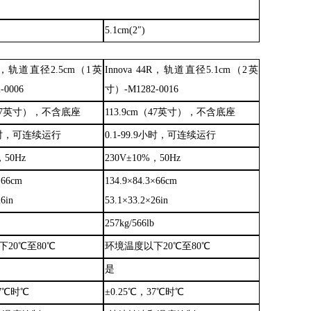
5.1cm(2″)
R，轨道直径2.5cm（1英
Innova
44R，轨道直径5.1cm（2英
-0006
寸）
-M1282-0016
m（47英寸），不含底座
113.9cm（47英寸），不含底座
小时，可连续运行
0.1
-
99.9小时，可连续运行
，50Hz
230V±10%，50Hz
×66cm
134.9×84.3×66cm
6in
53.1×33.2×26in
257kg/566lb
下
20℃至80℃
环境温度以下
20℃至80℃
是
37℃时℃
±0.25℃，37℃时℃