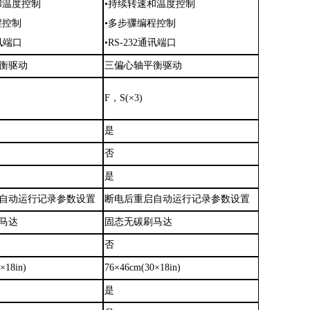
和温度控制
•持续转速和温度控制
程控制
•多步骤编程控制
通讯端口
•RS-232通讯端口
衡驱动
三偏心轴平衡驱动
F，S(×3)
是
否
是
自动运行记录参数设置
断电后重启自动运行记录参数设置
马达
固态无碳刷马达
否
×18in)
76×46cm(30×18in)
是