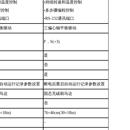
和温度控制
•持续转速和温度控制
程控制
•多步骤编程控制
通讯端口
•RS-232通讯端口
衡驱动
三偏心轴平衡驱动
F，S(×3)
是
否
是
自动运行记录参数设置
断电后重启自动运行记录参数设置
马达
固态无碳刷马达
否
×18in)
76×46cm(30×18in)
−