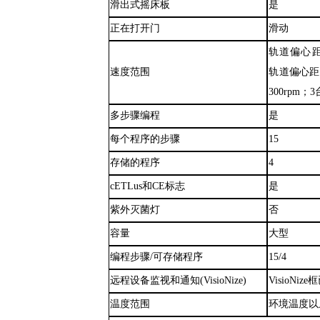
滑出式摇床板
是
正在打开门
滑动
轨道偏心
速度范围
轨道偏心距5
300rpm；
多步骤编程
是
每个程序的步骤
15
存储的程序
4
cETLus和CE标志
是
紫外灭菌灯
否
容量
大型
编程步骤
/可存储程序
15/4
远程设备监视和通知
(VisioNize)
VisioNiz
温度范围
环境温度以