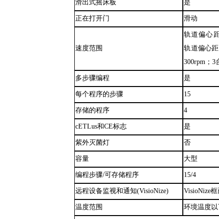
滑出式摇床板
是
正在打开门
滑动
轨道偏心
速度范围
轨道偏心距5
300rpm；
多步骤编程
是
每个程序的步骤
15
存储的程序
4
cETLus和CE标志
是
紫外灭菌灯
否
容量
大型
编程步骤
/可存储程序
15/4
远程设备监视和通知
(VisioNize)
VisioNiz
温度范围
环境温度以