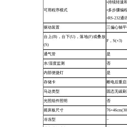
•持续转速
可用程序模式
•多步骤编
•RS-232
驱动装置
三偏心轴平
台上
(B)，台下(U)，落地(F)或叠放
F，S(×3)
(S)
通气管
是
水
/湿度监测
否
内部便捷灯
是
存储卡
断电后重启
马达类型
固态无碳刷
光照组件照明
否
摇床板尺寸
76×46cm(30
冷冻型
−