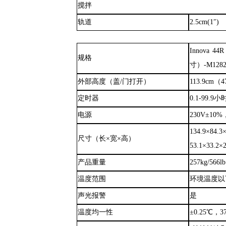
搅拌
轨道
2.5cm(1″)
Innova
44
规格
寸）
-M1282
外部高度（盖
/门打开）
113.9c
定时器
0.1
-
99.9
电源
230V±10%
134.9×84.3
尺寸（长
×宽×高）
53.1×33.2×2
产品重量
257kg/566lb
温度范围
环境温度以
声光报警
是
温度均一性
±0.25℃，