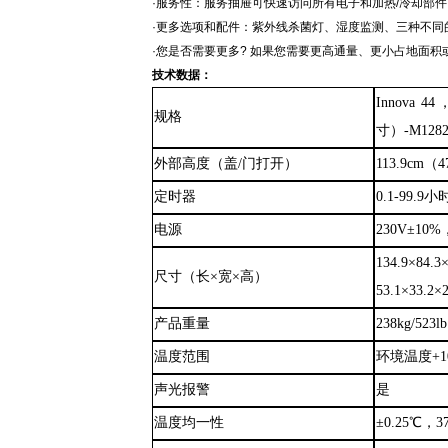
·服务性：服务抽屉可快速访问所有电子和加热/冷却部
·更多选项和配件：紫外线杀菌灯、湿度监测、三种不同的定位底
·您是否需要更多? 如果您需要更高通量、更小占地面积或更
技术数据：
Innova
44
规格
寸）
-M1282
外部高度（盖
/门打开）
113.9c
定时器
0.1
-
99.9
电源
230V±10%
134.9×84.3
尺寸（长
×宽×高）
53.1×33.2×2
产品重量
238kg/523lb
温度范围
环境温度
+
声光报警
是
温度均一性
±0.25℃，