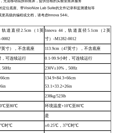
件，无需移动或拆卸摇床，提供合格的实验室摇床服务
座、带VisioNize Lab Suite的文件记录和监测通知等
高级的编程或文档，请考虑Innova S44i。
，轨道直径2.5cm（1英
Innova
44，轨道直径5.1cm（2英
-0002
寸）
-M1282-0012
m（47英寸），不含底座
113.9cm（47英寸），不含底座
小时，可连续运行
0.1
-
99.9小时，可连续运行
，50Hz
230V±10%，50Hz
×66cm
134.9×84.3×66cm
6in
53.1×33.2×26in
238kg/523lb
10℃至80℃
环境温度
+10℃至80℃
是
37℃时℃
±0.25℃，37℃时℃