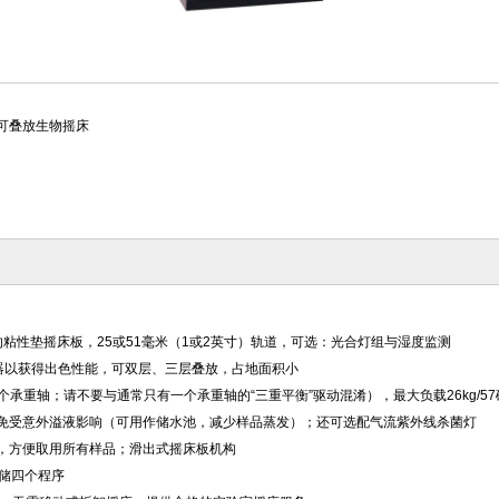
/44R可叠放生物摇床
粘性垫摇床板，25或51毫米（1或2英寸）轨道，可选：光合灯组与湿度监测
滤器以获得出色性能，可双层、三层叠放，占地面积小
三个承重轴；请不要与通常只有一个承重轴的“三重平衡”驱动混淆），最大负载26kg/5
置免受意外溢液影响（可用作储水池，减少样品蒸发）；还可选配气流紫外线杀菌灯
，方便取用所有样品；滑出式摇床板机构
存储四个程序