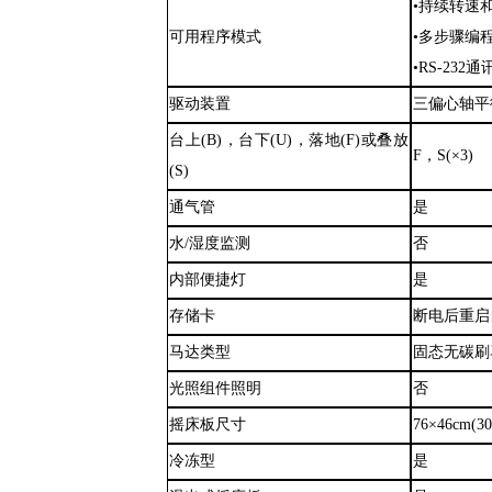
•持续转速
可用程序模式
•多步骤编
•RS-232
驱动装置
三偏心轴平
台上
(B)，台下(U)，落地(F)或叠放
F，S(×3)
(S)
通气管
是
水
/湿度监测
否
内部便捷灯
是
存储卡
断电后重启
马达类型
固态无碳刷
光照组件照明
否
摇床板尺寸
76×46cm(30
冷冻型
是