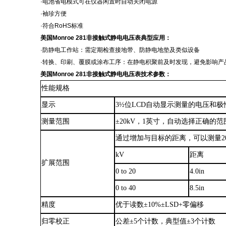
·电池省电模式可在仪器闲置时自动关闭电源
·袖珍方便
·符合RoHS标准
美国
Monroe 281非接触式静电电压表典型应用
：
·防静电工作站：需定期检查接地带、防静电地垫及类似设备
·转换、印刷、覆膜或涂布工序：在静电积聚前及时发现，避免影响产
美国
Monroe 281非接触式静电电压表
技术参数：
性能规格
显示
3½位LCD自动显示测量的电压和极
测量范围
±20kV，1英寸，自动选择正确的
通过增加与目标的距离，可以测量
kV
距离
扩展范围
0 to 20
4.0in
0 to 40
8.5in
精度
优于读数
±10%±LSD+零偏移
归零校正
公差
±5个计数，典型值±3个计数