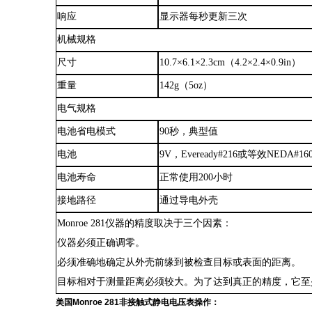
响应
显示器每秒更新三次
机械规格
尺寸
10.7×6.1×2.3
cm
（
4.2×2.4×0.9in）
重量
142
g
（
5oz）
电气规格
电池省电模式
90秒，典型值
电池
9V，Eveready#216或
等效
NEDA#16
电池寿命
正常使用
200小时
接地路径
通过导电外壳
Monroe 281仪器的精度取决于三个因素：
仪器必须正确调零。
必须准确地确定从
外壳
前缘到被检查目标或表面的距离。
目标相对于测量距离必须较大。为了达到真正的精度，它至
美国
Monroe 281非接触式静电电压表
操作：