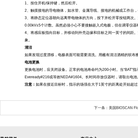
1、按住
开机
/保持键，然后松开。
2、触摸接地的导电物体，如水管、金属导线、接地的机械或工作台
3、将静态定位器朝向远离带电物体的方向，按下并松开零按钮两次
0.00kV±5个计数。虽然必须小心不要接触嵌入式电极，但在调零仪
4、将感应板指向目标，并移动到外壳边缘和目标之间一英寸的间距。
象。
清洁
如果发现过度漂移，电极表面可能需要清洗。用蘸有清洁酒精的软布
电池更换
更换电池时，应关闭设备。正常的电池寿命约为
200小时。当“BA
Eveready#216或等效NEDA#1604。长时间存放仪器时，请取出电池
注意
：
如果在接近目标时，指示的场强在大于
1英寸的距离处开始超过
下一条：美国BIOSCAN Fl