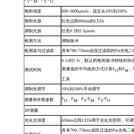
V
M
V
O
饱和强度
600
~
6000
mols
，
设定从
10%到100%
μ
饱和光源
红色点阵
660nm的LEDs
调制光源
红色
0.2到1.0
mols
μ
检测方法
调制脉冲
检测器与过滤器
具有
700-750nm波段过滤器的Pin光电
0.1s到1.5s，默认的饱和脉冲持续时
测量值的平均值的方式计算F
和
F
，
测试时间
O
M
工具
调制光调节
10%到100%手动调节
F
、
F
、
F
/F
、
F
/F
测量和作图参数
O
M
V
M
V
O
JIP测量
光化光强度
650nm点阵LEDs用于光化光照明，可调节
具有
700
~
750nm波段过滤的Pin光