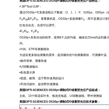
美国
OPTI-SCIENCES OS30p+调制式叶绿素荧光仪产品
特点：
•“JIP”Test-OJIP：
通过
OS30p+可直接读取以下数据：O、J、I、P、t100
μ
s、t300
μ
s（
F
/F
及
F
/F
。更重要的是，
OS30p+直接测量F
，而不是通过计算
V
M
V
O
O
红色光化光，光强可以调节。
•F
/F
、
F
/F
V
M
V
O
OS30p+具有自动的程序，使用8个点的均值、确保仅25ms内达
内。
•Y(II)、ETR等测量模块
为适应更多胁迫测量的需求，提供额外的
Y(II)测量模块，可测量叶温
•操作简单、测量快速
•USB数据输出
•彩色显示屏
•坚固、耐用、适于野外使用的设计
•手持式操作、提供野外便携箱
美国
OPTI-SCIENCES OS30p+调制式叶绿素荧光仪产品
组成：
主机、
10个暗适应叶夹、电池充电器、USB数据线、野外便携箱
美国
OPTI-SCIENCES OS30p+调制式叶绿素荧光仪技术参数
：
F
/F
、
F
/F