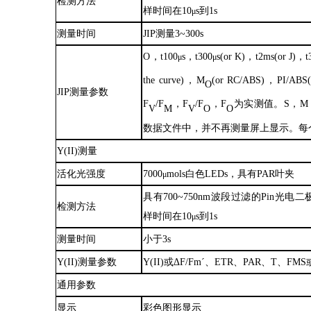
检测方法
样时间在10
s到1s
μ
测量时间
JIP测量3
~
300s
O
，
t100
s
，
t300
s(or K)
，
t2ms(or J)
，
t
μ
μ
the curve)
，
M
(or RC/ABS)
，
PI/ABS(
O
JIP测量参数
F
/F
，
F
/F
，
F
为实测值。
S
，
M
V
M
V
O
O
数据文件中，并不再测量屏上显示。每
Y(II)测量
活化光强度
7000
mols白色LEDs，具有PAR叶夹
μ
具有
700
~
750nm波段过滤的Pin光
检测方法
样时间在10
s到1s
μ
测量时间
小于
3s
Y(II)测量参数
Y(II)或ΔF/Fm´、ETR、PAR、T、FMS
通用参数
显示
彩色图形显示