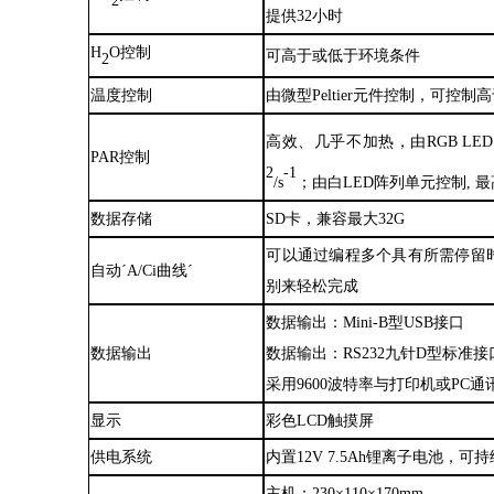
2
提供32小时
H
O控制
可高于或低于环境条件
2
温度控制
由微型
Peltier元件控制，可控制
高效、几乎不加热，由
RGB L
PAR控制
2
-1
/
s
；由白
LED阵列单元控制, 最高
数据存储
SD卡，兼容最大32G
可以通过编程多个具有所需停留
自动
´A/Ci曲线´
别来轻松完成
数据输出：
Mini-B型USB接口
数据输出
数据输出
：
RS232九针D型标准接
采用
9600波特率与打印机或PC通
显示
彩色
LCD触摸屏
供电系统
内置
12V 7.5Ah锂离子电池，
主机
：
230×110×170mm