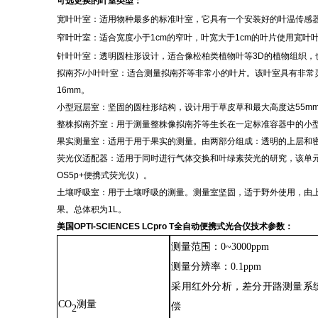
可选更换的叶室类型：
宽叶叶室：适用物种最多的标准叶室，它具有一个安装好的叶温传感
窄叶叶室：适合宽度小于
1cm的窄叶，叶宽大于1cm的叶片使用宽叶
针叶叶室：透明圆柱形设计，适合像松柏类植物叶等
3D的植物组织，
拟南芥
/小叶叶室：适合测量拟南芥等非常小的叶片。该叶室具有非
16mm。
小型冠层室：坚固的圆柱形结构，设计用于草皮草和最大高度达
55
整株拟南芥室：用于测量整株像拟南芥等生长在一定标准容器中的小
果实测量室：适用于用于果实的测量。由两部分组成：透明的上层和
荧光仪适配器：适用于同时进行气体交换和叶绿素荧光的研究，该单
OS5p+便携式荧光仪）。
土壤呼吸室：用于土壤呼吸的测量。测量室坚固，适于野外使用，由
果。总体积为
1L。
美国
OPTI-SCIENCES LCpro T全自动便携式光合仪
技术参数：
测量范围
：
0
~
3000ppm
测量分辨率：
0.1ppm
采用红外分析，差分开路测量系
CO
测量
偿
2