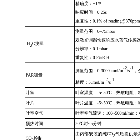
精确度：
±1％
响应时间：
0.25s
重复性：
0.1% of reading@370pp
测量范围：
0
~
75mbar
双激光调谐快速响应水蒸气传感
H
O测量
2
分辨率：
0.1mbar
重复性
：
0.5%R.H.
-2
-1
测量范围：
0-3000
mol
/
m
/
s
，
μ
PAR测量
-2
-1
精度：
5
mol/m
/s
μ
叶室
叶室温度：
-5
~
50℃
，
热敏电阻
；
叶片
叶片温度：
-5
~
50℃
，
热敏电阻
；
叶室空气
叶室空气流速：
100
~
500ml/min；
预热时间
20℃时≤5分钟
由内部安装的纯
CO
气瓶提供最
2
CO
控制