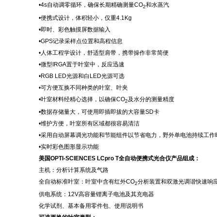
•
4s自动调零循环，
确保长期精确测量
CO
和水蒸汽
2
•
便携式设计，体积轻小，仅重
4.1Kg
•
即时、彩色触摸屏数据输入
•
GPS记录采样点位置和高程信息
•
人体工程学设计，舒适型肩带，携带操作非常简便
•
微型
IRGA置于叶室中，反应迅速
•
RGB LED光源和白LED光源可选
•
可方便互换不同种类的叶室、叶夹
•
叶室材料经精心选择，以确保
CO
及水分的测量精度
2
•
数据存储量大，可使用即插即拔的大容量
SD卡
•
维护方便，叶室所有区域都很容易清洁
•
采用自动屏幕调光功能和节能组件以节省电力，野外单电池持续工作
•
实时彩色图形显示功能
美国
OPTI-SCIENCES LCpro T全自动便携式光合仪
产品组成：
主机：分析计算系统及气路
全自动标准叶室：叶室中含有红外
CO
分析装置和双激光调谐快速响
2
供电系统：
12V高容量锂离子电池及其充电器
化学试剂、基本备用零件包、使用说明书