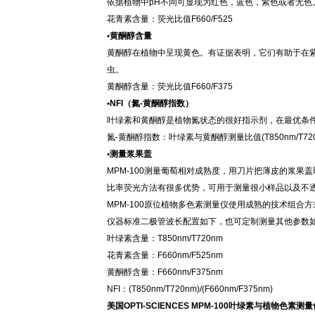
依据植物中
pH不同可显现为红色，蓝色，紫色或者无
花青素含量：
荧光比值
F660/F525
•黄酮醇含量
黄酮醇在植物中呈现黄色。有证据表明，它们有助于在
虫。
黄酮醇含量：
荧光比值
F660/F375
•
NFI
（
氮
-黄酮醇指数
）
叶绿素和黄酮醇是植物氮状态的很好指示剂，在最优条
氮
-黄酮醇指数：
叶绿素与黄酮醇测量比值
(T850nm/T72
•
测量浆果盖
MPM-100测量葡萄相对成熟度，用刀片把薄皮的浆果
比率荧光方法有很多优势，可用于测量很小样品以及不
MPM-100原位植物多色素测量仪使用成熟的技术组合
仪器标准二极管波长配置如下，也可定制测量其他参数
叶绿素含量：T850nm/T720nm
花青素含量：F660nm/F525nm
黄酮醇含量：F660nm/F375nm
NFI：(T850nm/T720nm)/(F660nm/F375nm)
美国
OPTI-SCIENCES MPM-100叶绿素与植物色素测