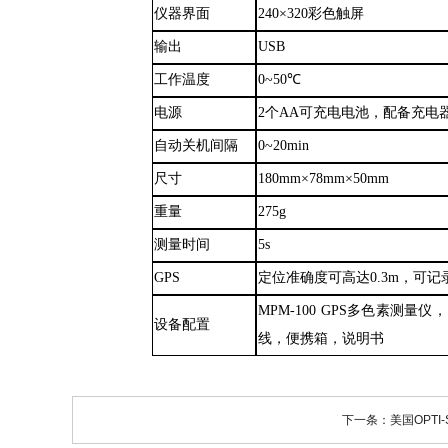
仪器界面
240×320彩色触屏
输出
USB
工作温度
0
~
50℃
电源
2个AA可充电电池，配备充电
自动关机间隔
0
~
20min
尺寸
180mm×78mm×50mm
重量
275g
测量时间
5s
GPS
定位准确度可高达
0.3m，可
MPM-100 GPS多色素测量仪
设备配置
线，便携箱，说明书
下一条：美国OPTI-