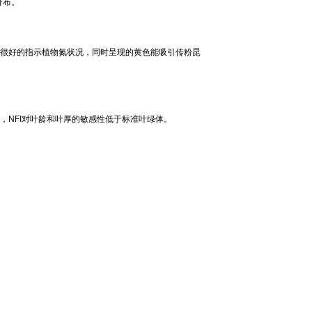
分布。
能很好的指示植物氮状况，同时呈现的黄色能吸引传粉昆
，
NFI对叶龄和叶厚的敏感性低于标准叶绿体。