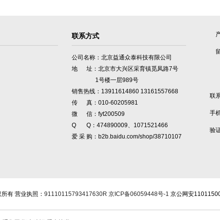
联系方式
公司名称：北京益通众泰科技有限公司
地 址：北京市大兴区采育镇觅凤路7号
1号楼一层989号
销售热线：13911614860 13161557668
联
传 真：010-60205981
手
微 信：fyt200509
Q Q：474890009、1071521466
验
爱 采 购：b2b.baidu.com/shop/38710107
所有 营业执照：
91110115793417630R
京ICP备06059448号-1
京公网安1101150