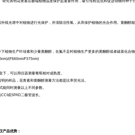
色。研究表明花青素在极端植物温度保护起重要作用，吸引传粉昆虫和促进动物对种子
紫外线光谱中对植物进行光保护，并清除活性氧，从而保护植物的光合作用。黄酮醇
件下植物生产叶绿素和少量黄酮醇，在氮不足时植物生产更多的黄酮醇或者碳基化合物
0nm)/(F660nm/F375nm)
盖取下，可以用仪器测量葡萄相对成熟度。
透明的样品，花青素和黄酮醇测量方法都是比率荧光法。
方式能同时测量以上不同参数。
如
CCI或SPAD二极管波长。
量仪
产品优势：