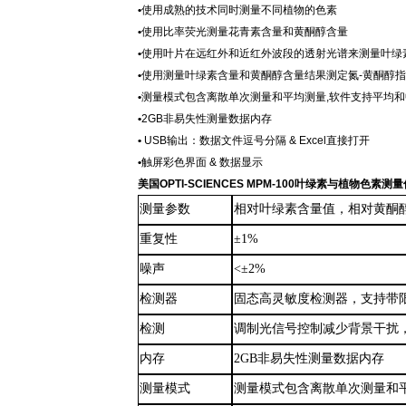
•
使用成熟的技术同时测量不同植物的色素
•
使用比率荧光测量花青素含量和黄酮醇含量
•
使用叶片在远红外和近红外波段的透射光谱来测量叶绿
•
使用测量叶绿素含量和黄酮醇含量结果测定氮
-黄酮醇
•
测量模式包含离散单次测量和平均测量
,软件支持平均
•
2GB非易失性测量数据内存
•
USB输出：数据文件逗号分隔 & Excel直接打开
•
触屏彩色界面 & 数据显示
美国
OPTI-SCIENCES MPM-100叶绿素与植物色素
测量参数
相对叶绿素含量值，相对黄酮
重复性
±1%
噪声
<±2%
检测器
固态高灵敏度检测器
，
支持带
检测
调制光信号控制减少背景干扰
内存
2GB非易失性测量数据内存
测量模式
测量模式包含离散单次测量和