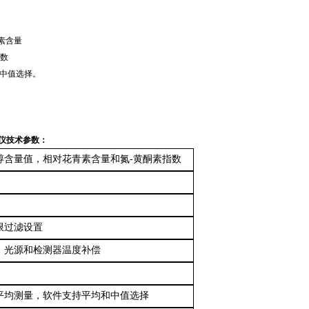
素含量
指数
和中值选择。
测量仪技术参数：
醇含量值，相对花青素含量和氮
-黄酮素指数
限过滤设置
，
光源和检测器温度补偿
平均测量
，
软件支持平均和中值选择