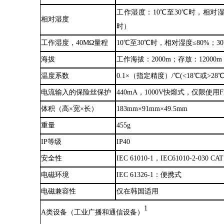
工作湿度：
10℃至30℃时，相对湿
相对湿度
时）
工作湿度，
40MΩ量程
10℃至30℃时，相对湿度≤80%；3
海拔
工作海拔：
2000m；存放：12000m
温度系数
0.1×（指定精度）/℃(<18℃或>28℃
电流输入的保险丝保护
440mA，1000V快熔式，仅限使用F
体积（高
×宽×长）
183mm×91mm×49.5mm
重量
455g
IP等级
IP40
安全性
IEC 61010-1，IEC61010-2-030 C
电磁环境
IEC 61326-1：便携式
电磁兼容性
仅在韩国适用
1
A类设备（工业广播和通信设备）