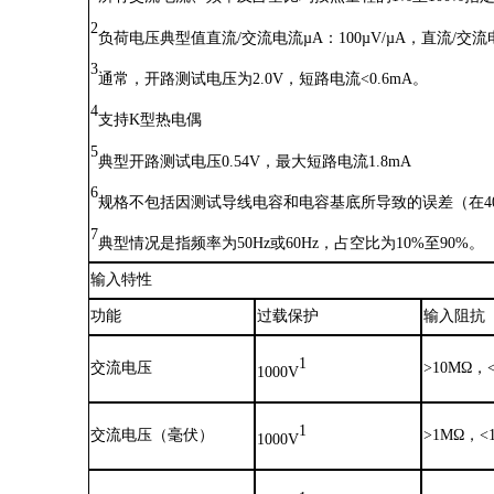
2
负荷电压典型值直流
/交流电流µA
：
100µV/µA
，
直流
/交流
3
通常，开路测试电压为
2.0V，短路电流<0.6mA。
4
支持
K型热电偶
5
典型开路测试电压
0.54V
，
最大短路电流
1.8mA
6
规格不包括因测试导线电容和电容基底所导致的误差（在
7
典型情况是指频率为
50Hz或60Hz，占空比为10%至90%。
输入特性
功能
过载保护
输入阻抗
1
交流电压
>10MΩ
，
1000V
1
交流电压（毫伏）
>1MΩ
，
<
1000V