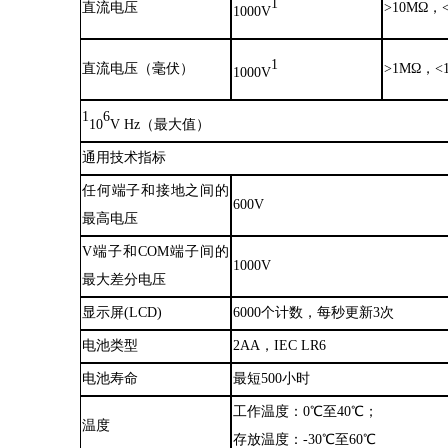
1
直流电压
>10MΩ
，
1000V
1
直流电压（毫伏）
>1MΩ
，
<
1000V
1
6
10
V Hz（最大值）
通用技术指标
任何端子和接地之间的
600V
最高电压
V端子和COM端子间的
1000V
最大差分电压
显示屏
(LCD)
6000个计数，每秒更新3次
电池类型
2AA
，
IEC LR6
电池寿命
最短
500小时
工作温度：
0℃至40℃；
温度
存放温度：
-30℃至60℃