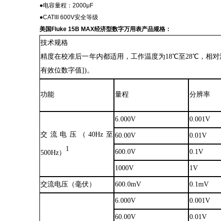
●
电容量程：
2000
μ
F
●CATIII 600V安全等级
美国
Fluke 15B MAX经济型数字万用表产品规格：
技术规格
精度在校准后一年内都适用，工作温度为
18℃至28℃，相
有效位数字值])。
功能
量程
分辨率
6.000V
0.001V
交流电压（
40Hz至
60.00V
0.01V
1
600.0V
0.1V
500Hz）
1000V
1V
交流电压（毫伏）
600.0mV
0.1mV
6.000V
0.001V
60.00V
0.01V