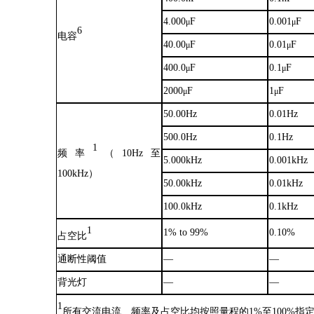
4.000
F
0.001
F
μ
μ
6
电容
40.00
F
0.01
F
μ
μ
400.0
F
0.1
F
μ
μ
2000
F
1
F
μ
μ
50.00Hz
0.01Hz
500.0Hz
0.1Hz
1
频率
（
10Hz至
5.000kHz
0.001kHz
100kHz）
50.00kHz
0.01kHz
100.0kHz
0.1kHz
1
1% to 99%
0.10%
占空比
通断性阈值
—
—
背光灯
—
—
1
所有交流电流、频率及占空比均按照量程的
1%至100%