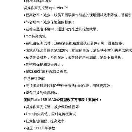
●新增-蜂鸣声增大
误操作声光报警
Input Alert™
●提高效率：减少一线员工因误操作引起的现场测试效率降低，甚至引
●节省成本：减少保险丝的替换；
●在嘈杂黑暗环境中，通过闪灯来达到报警效果。
1mm特尖表笔
●在电路板测试时，1mm笔尖能精准测试到器件引脚，避免短路；
●表笔直径比普通表笔细20%，能靠的更近，满足狭小空间的测试需
●精选笔尖材料，坚固耐用，表笔经过严苛测试，笔尖不易弯折；
●笔帽有保护和防丢设计；
●仅02和KIT款标配特尖表笔。
任意按键唤醒
●无须将旋钮旋转到OFF档来激活休眠仪表，测试更高效；
●避免回拨到错误档位。
美国
Fluke 15B MAX经济型数字万用表主要特性
：
●误操作声光报警，减少保险丝损坏
●1mm特尖表笔，应对电路板测试
●任意按键唤醒，提高效率
●电压：6000字读数