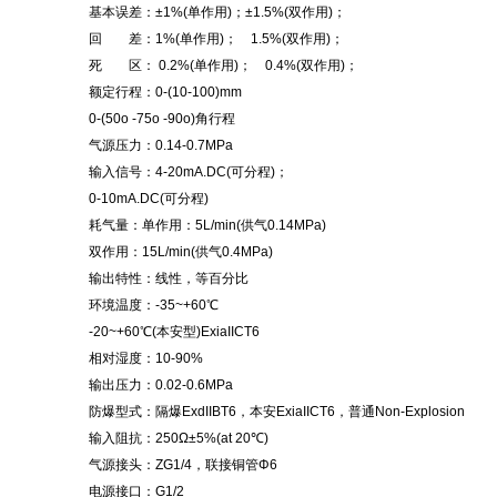
基本误差：±1%(单作用)；±1.5%(双作用)；
回 差：1%(单作用)； 1.5%(双作用)；
死 区： 0.2%(单作用)； 0.4%(双作用)；
额定行程：0-(10-100)mm
0-(50o -75o -90o)角行程
气源压力：0.14-0.7MPa
输入信号：4-20mA.DC(可分程)；
0-10mA.DC(可分程)
耗气量：单作用：5L/min(供气0.14MPa)
双作用：15L/min(供气0.4MPa)
输出特性：线性，等百分比
环境温度：-35~+60℃
-20~+60℃(本安型)ExiaIICT6
相对湿度：10-90%
输出压力：0.02-0.6MPa
防爆型式：隔爆ExdIIBT6，本安ExiaIICT6，普通Non-Explosion
输入阻抗：250Ω±5%(at 20℃)
气源接头：ZG1/4，联接铜管Φ6
电源接口：G1/2