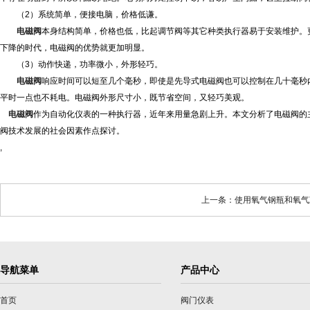
（2）系统简单，便接电脑，价格低谦。
电磁阀
本身结构简单，价格也低，比起调节阀等其它种类执行器易于安装维护。
下降的时代，电磁阀的优势就更加明显。
（3）动作快递，功率微小，外形轻巧。
电磁阀
响应时间可以短至几个毫秒，即使是先导式电磁阀也可以控制在几十毫秒
平时一点也不耗电。电磁阀外形尺寸小，既节省空间，又轻巧美观。
电磁阀
作为自动化仪表的一种执行器，近年来用量急剧上升。本文分析了电磁阀的
阀技术发展的社会因素作点探讨。
,
上一条：使用氧气钢瓶和氧气
导航菜单
产品中心
首页
阀门仪表