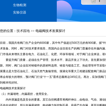
生物检测
实验仪器
您的位置：
技术园地
>> 电磁阀技术发展探讨
目前，我国共有阀门生产企业约6000家，其中年产值超过500万元的有900家。据
术装备。同时，阀门对技术要求很高，而国内企业目前生产的阀门普遍存在外漏内漏
门市场未来增长主要在电力、石油化工、化肥、环保等领域，对于阀门企业来说，谁
要提升阀门质量，必须在生产管理、技术水平、新品开发上下功夫。首先要加强管
新。同时，阀门企业应对铸锻件的原材料选用、铸造与锻造工艺、热处理等环节采取
展重点是大型石油化工、石油天然气集输管线、煤液化等重大工程建设配套阀门新品
将会有较大的增长，预计阀门行业“十一五”需求总额将达345亿元。再次，应加强
到根本性好转。
电磁阀技术发展探讨
（1）外漏堵绝，内漏易控，使用安全。
内外泄漏是危及安全的要素。其它自控阀通常将阀杆伸出，由电动、气动、液动执
不存在动密封，所以外漏易堵绝。电动阀力矩控制不易，容易产生内漏，甚至拉断阀