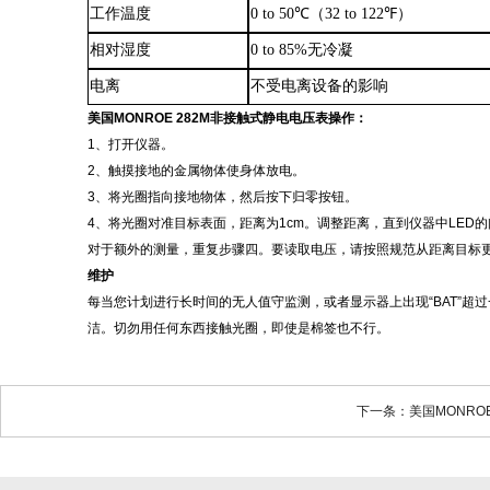
工作温度
0 to 50℃（32 to 122℉）
相对湿度
0 to 85%无冷凝
电离
不受电离设备的影响
美国
MONROE 282M非接触式静电电压表
操作：
1、打开仪器。
2、触摸接地的金属物体使身体放电。
3、将光圈指向接地物体，然后按下归零按钮。
4、将光圈对准目标表面，距离为1cm。调整距离，直到仪器中LED
对于额外的测量，重复步骤四。要读取电压，请按照规范从距离目标
维护
每当您计划进行长时间的无人值守监测，或者显示器上出现
“BAT
洁。切勿用任何东西接触光圈，即使是棉签也不行。
下一条：美国MONRO