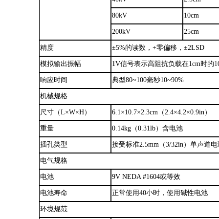
80kV
10cm
200kV
25cm
精度
±5%的读数，+零偏移，±2LSD
模拟输出振幅
1V信号表示高阻抗负载在1cm时的1
响应时间
典型
80~100毫秒10~90%
机械规格
尺寸
（
L×W×H
）
6.1
×
10.7
×
2.3cm（2.4
×
4.2
×
0.9in）
重量
0.14kg（0.31lb）含电池
插孔类型
接受标准
2.5mm（3/32in）单声道
电气规格
电池
9V NEDA #1604
或
等效
电池寿命
正常使用
40小时，使用碱性电池
环境规范