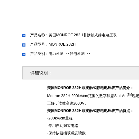
产品名称：美国MONROE 282H非接触式静电电压表
产品型号：MONROE 282H
产品类别：
电力检测
>>
静电检测
>>
详细说明：
美国
MONROE 282
H
非接触式静电电压表产品简介：
TM
Monroe 282H
20
0kV/cm范围的数字静态Stat-Arc
现
正好，读数高达2000V。
美国
MONROE 282
H
非接触式静电电压表产品
特点：
·200kV/cm量程
·专用自动归零电路
·保持按钮捕获瞬态读数