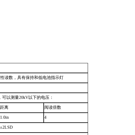
动极性读数，具有保持和低电池指示灯
，可以测量
20kV以下的电压：
距离
阅读倍数
1.0in
4
2LSD