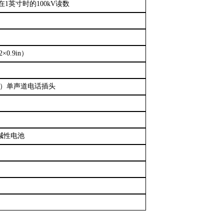
1英寸时的100kV读数
%
2
×
0.9in）
32in）单声道电话插头
碱性电池
）