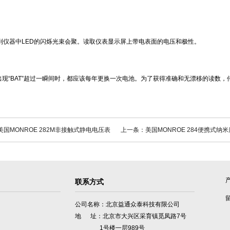
到仪器中LED的闪烁光束会聚。读取仪表显示屏上带电表面的电压和极性。
出现
“BAT”超过一瞬间时，都应该每年更换一次电池。为了获得准确和无漂移的读数
国MONROE 282M非接触式静电电压表
上一条：美国MONROE 284便携式纳
联系方式
公司名称：北京益通众泰科技有限公司
地 址：北京市大兴区采育镇觅凤路7号
1号楼一层989号