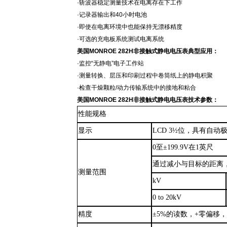
·斩波器稳定测量技术在电离存在下工作
·记录器输出和40小时电池
·即使在电离环境中也能保持无漂移精度
·可选的充电板系统测试电离系统
美国
MONROE 282
H
非接触式静电电压表典型应用
：
·监控“无静电”电子工作站
·测量转换、层压和印刷过程中卷筒纸上的静电积聚
·检查干燥颗粒/动力传输系统中的接地和粘合
美国
MONROE 282
H
非接触式静电电压表
技术参数：
性能规格
显示
LCD 3½位，具有自
0至±199.9V在1英尺
通过减小与目标的距离
测量范围
k
V
0 to 20kV
精度
±5%的读数，+零偏移，±