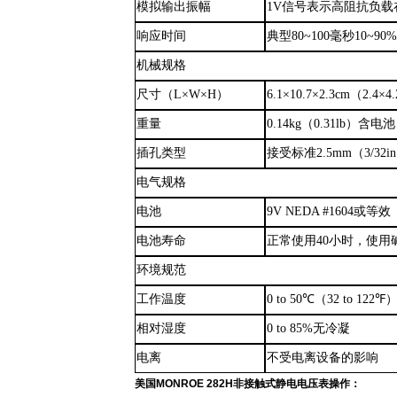
模拟输出振幅
1V信号表示高阻抗负载在
响应时间
典型
80~100毫秒10~90
机械规格
尺寸
（
L×W×H
）
6.1
×
10.7
×
2.3cm（2.4
×
4.
重量
0.14kg（0.31lb）含电池
插孔类型
接受标准
2.5mm（3/
电气规格
电池
9V NEDA #1604
或
等效
电池寿命
正常使用
40小时，使用
环境规范
工作温度
0 to 50℃（32 to 122℉
相对湿度
0 to 85%无冷凝
电离
不受电离设备的影响
美国
MONROE 282
H
非接触式静电电压表
操作：