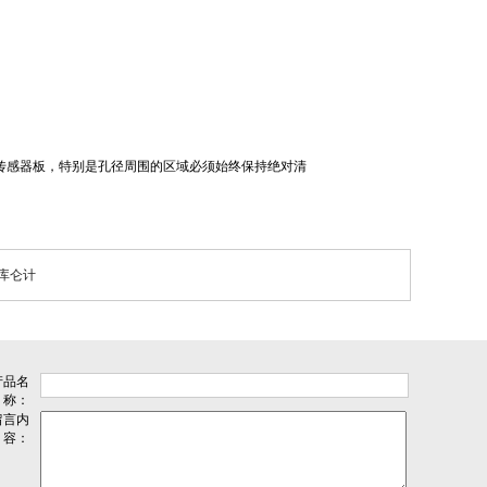
，传感器板，特别是孔径周围的区域必须始终保持绝对清
米库仑计
产品名
称：
留言内
容：