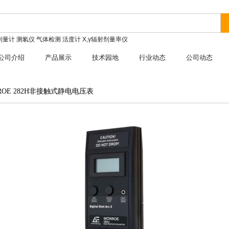
剂量计
测氡仪
气体检测
活度计
X,γ辐射剂量率仪
公司介绍
产品展示
技术园地
行业动态
公司动态
ROE 282H非接触式静电电压表