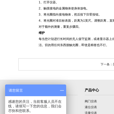
1、打开仪器。
2、触摸接地的金属物体使身体放电。
3、将光圈指向接地物体，然后按下归零按钮。
4、将光圈对准目标表面，距离为1英尺。调整距离，直
对于额外的测量，重复步骤四。
维护
每当您计划进行长时间的无人值守监测，或者显示器上
洁。切勿用任何东西接触光圈，即使是棉签也不行。
下一条：美
导航菜单
产品中心
请您留言
感谢您的关注，当前客服人员不在
首页
阀门仪表
线，请填写一下您的信息，我们会
公司介绍
液位仪表
尽快和您联系。
产品展示
流量仪表