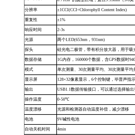
0.71cm
的圆型区域，直径
9.53mm（3/8
分辨率
±1CCI
(
CCI=Chlorophyll Content Index
)
重复性
±1%
响应时间
2-3s
光源
两个
LED
(
653nm，931nm
)
探头
硅光电二极管，带有积分放大器，用于吸
数据存储
1G内存，160000个数据，含GPS数据时94
模式
单次测量、
30次测量平均、30次测量平
显示屏
128×32像素显示，6个控制键，毕普声
输出
USB1.1数据传输接口
，
可以通过选择输出
操作温度
0-50℃
温度漂移
光源和检测器自动温度补偿，减少漂移
电池
9V碱性电池
自动关机时间
4min