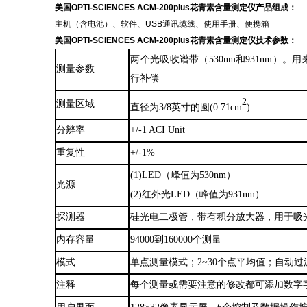
美国
OPTI-SCIENCES ACM-200plus花青素含量测定仪
产品组成：
主机（含电池）、软件、USB通讯缆线、使用手册、便携箱
美国
OPTI-SCIENCES ACM-200plus花青素含量测定仪
技术参数：
两个光吸收谱带（
530nm和931nm
测量参数
行补偿
2
测量区域
直径为
3/8英寸的圆
(
0.71cm
)
分辨率
+/-1 ACI Unit
重复
性
+/-1%
(1)LED（峰值为530nm）
光源
(2)红外光LED（峰值为931nm）
探测器
硅光电二极管，带有积分放大器，用于吸
内存容量
94000到160000个测量
模式
单点测量模式；
2~30个点平均值；自动过
注释
每个测量或需要注意的修改都可添加数字