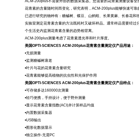
ACM-200plus不需要外部的数据采集器。您需要的花青素测量设
花青素的含量随时间而变化，研究表明，
ACM-200plus能够快速
已进行研究的物种有：糖槭树、蝶豆、山蚂蝗、长果黄麻、长春花和
实验室测定花青素含量的方法既耗时又破坏样品。通常样品需要经过
个生活史内监测花青素含量的趋势相背离。
ACM-200plus测量考虑了花青素透光率和叶片厚度。
美国
OPTI-SCIENCES ACM-200plus花青素含量测定仪
产品用途：
•
无损测量
•
监测糖槭树衰老
•
叶片与花的花青素含量研究
•
花青素能够提高植物的抗虫性和光保护作用
美国
OPTI-SCIENCES ACM-200plus花青素含量测定仪
产品特点：
•
可存储多达
160000次测量
•
轻巧便携，手持设计，便于野外测量
•
显示花青素含量指数
(ACI)并计算样品均值
•
内置数据采集器
•
USB输出
•
图形化数据显示
•
独立操作
-无需PC