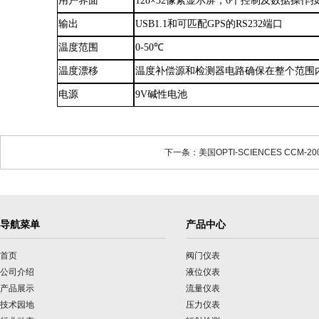
用户界面
128×32像素显示屏，6个控制及数据操
输出
USB1.1和可匹配GPS的RS232端口
温度范围
0-50℃
温度漂移
温度补偿源和检测器电路确保在整个范围
电源
9
V
碱性电池
下一条：美国OPTI-SCIENCES CCM-2
导航菜单
产品中心
首页
阀门仪表
公司介绍
液位仪表
产品展示
流量仪表
技术园地
压力仪表