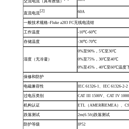
交流电流（真有效值）
[2]
60A
直流电流
一般技术规格
–Fluke a283 FC无线电流钳
工作温度
-10℃-60℃
存储温度
-30℃-70℃
0%至90%，5℃至30℃
湿度（无冷凝）
0%至75%，30℃至40℃
0%至45%，40℃至60℃温度
保修和防护
电磁兼容性
IEC 61326-1、IEC 6132
过电压类别
CAT III 1500V、CAT IV 100
机构认证
ETL（AMER和EMEA）、CSA
跌落测试
2m(6.5ft)跌落测试
防护等级
IP52