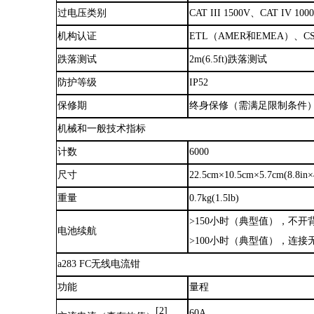
过电压类别
CAT III 1500V、CAT IV 100
机构认证
ETL（AMER和EMEA）、CSA
跌落测试
2m(6.5ft)跌落测试
防护等级
IP52
保修期
终身保修（需满足限制条件
机械和一般技术指标
计数
6000
尺寸
22.5cm×10.5cm×5.7cm(8.8in×4
重量
0.7kg(1.5lb)
>150小时（典型值），不开
电池续航
>100小时（典型值），连
a283 FC无线电流钳
功能
量程
[2]
60A