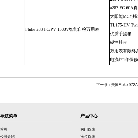
a283 FC 
太阳能
MC4
TL175-HV T
Fluke 283 FC/PV 1500V智能自检万用表
优质手提箱
磁性挂带
万用表有限终
电流钳
1年保
下一条：美国Fluke 972A
导航菜单
产品中心
首页
阀门仪表
公司介绍
液位仪表