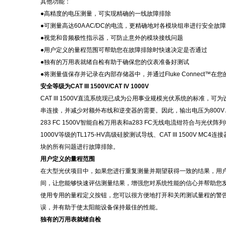
其他功能：
●高精度的电压测量，可实现精确的一线故障排除
●可测量高达60A AC/DC的电流，更精确地对各模块组串进行安全故障
●视觉和音频极性指示器，可防止意外的模块接线问题
●用户定义的量程范围可帮助您在故障排除时快速决定是否通过
●独有的万用表就绪自检有助于确保您的仪表准备好测试
●将测量值保存并记录在内部存储器中，并通过Fluke Connect™
安全等级为
CAT III 1500V/CAT IV 1000V
CAT III 1500V直流系统现已成为公用事业规模光伏系统的标
串连接，并减少对额外布线和逆变器的需要。因此，输出电压为800V 
283 FC 1500V智能自检万用表和a283 FC无线电流钳符合与光伏阵列电气设
1000V等级的TL175-HV高级硅胶测试导线、CAT III 15
块的所有问题进行故障排除。
用户定义的量程范围
在大型光伏项目中，如果您进行重复测量并期望获得一致的结果，用
间，让您能够快速评估测量结果，增强您对系统性能的信心并帮助您
使用专用的量程定义按钮，您可以很方便地打开和关闭测试量程的警
误，并有助于使太阳能设备保持最佳的性能。
独有的万用表就绪自检