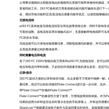
公用事业规模的太阳能发电站的规模和位置都可能带来独特的挑战，
复相同的工作。
283 FC独有的万用表就绪自检功能可确保在进行
命、测试导线功能和交流/直流电压测量功能等状态，以便您能够确信
无线电流钳
a283 FC真有效值无线电流钳旨在简化故障排除过程，同时不影响
可靠的读数。该电流钳采用非接触式设计，无需接触带电电线即可实现安全连接
FC的安全等级。
无线连接可以方便地传输测量结果，消除电线缠结的麻烦，并可以将
从而提高测量过程的整体效率。
同时测量电压和电流
有了
283 FC 1500V智能自检万用表和a283 FC无线电流
电压和电流均带时间戳，不必担忧环境因素导致的潜在差异。您还可
记录
/保存
283 FC提供方便的记录和保存功能，在众多数字万用表中独树一
量结果，然后可以轻松传输到Fluke Connect进行进一步分析
带
Fluke Cloud™存储的Fluke Connect™
Fluke Connect™的兼容性方便了使用，可增强故障排除体验。作为
结果的趋势分析和监控会实时显示在您的手机屏幕上，并将这些测量结果上
ShareLive™视频通话或电子邮件与其他同事实时协作。表格视图功