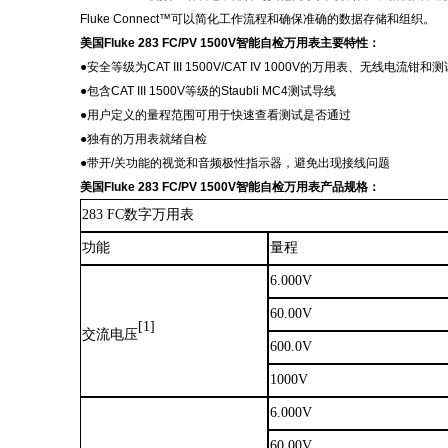
Fluke Connect™可以简化工作流程和确保准确的数据存储和组织。
美国
Fluke 283 FC/PV 1500V智能自检万用表主要特性
：
●
安全等级为
CAT III 1500V/CAT IV 1000V的万用表、无线电流钳和
●
包含
CAT III 1500V等级的Staubli MC4测试导线
●用户定义的量程范围可用于快速查看测试是否通过
●独有的万用表就绪自检
●
带开
/关功能的视觉和音频极性指示器，避免出现接线问题
美国
Fluke 283 FC/PV 1500V智能自检万用表产品规格：
283 FC数字万用表
功能
量程
6.000V
60.00V
[1]
交流电压
600.0V
1000V
6.000V
60.00V