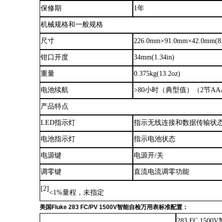
保修期
1年
机械规格和一般规格
尺寸
226.0mm×91.0mm×42.0mm(8.9
钳口开度
34mm(1.34in)
重量
0.375kg(13.2oz)
电池续航
>80小时（典型值）（2节A
产品特点
LED指示灯
指示无线连接和数据传输状
电池指示灯
指示电池状态
电源键
电源开
/关
调零键
直流电流调零功能
[2]
<1%量程，未指定
美国
Fluke 283 FC/PV 1500V智能自检万用表标准配置：
283 FC 15