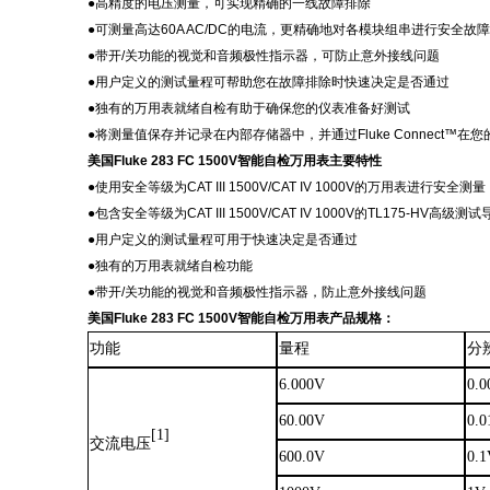
●
高精度的电压测量，可实现精确的一线故障排除
●
可测量高达
60A AC/DC的电流，更精确地对各模块组串进行安全故障
●
带开
/关功能的视觉和音频极性指示器，可防止意外接线问题
●
用户定义的测试量程可帮助您在故障排除时快速决定是否通过
●
独有的万用表就绪自检有助于确保您的仪表准备好测试
●
将测量值保存并记录在内部存储器中，并通过
Fluke Connec
美国
Fluke 283 FC 1500V智能自检万用表主要特性
●
使用安全等级为
CAT III 1500V/CAT IV 1000V的万用表进行安全测量
●
包含安全等级为
CAT III 1500V/CAT IV 1000V的TL175-HV高级测
●
用户定义的测试量程可用于快速决定是否通过
●
独有的万用表就绪自检功能
●
带开
/关功能的视觉和音频极性指示器，防止意外接线问题
美国
Fluke 283 FC 1500V智能自检万用表产品规格：
功能
量程
分
6.000V
0.
60.00V
0.
[1]
交流电压
600.0V
0.