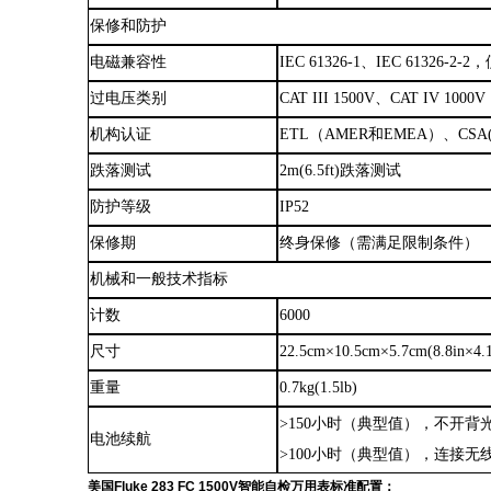
保修和防护
电磁兼容性
IEC 61326-1、IEC 61326
过电压类别
CAT III 1500V、CAT IV 1000V
机构认证
ETL（AMER和EMEA）、CSA(
跌落测试
2m(6.5ft)跌落测试
防护等级
IP52
保修期
终身保修（需满足限制条件）
机械和一般技术指标
计数
6000
尺寸
22.5cm×10.5cm×5.7cm(8.8in×4.1
重量
0.7kg(1.5lb)
>150小时（典型值），不开背
电池续航
>100小时（典型值），连接无
美国
Fluke 283 FC 1500V智能自检万用表标准配置：